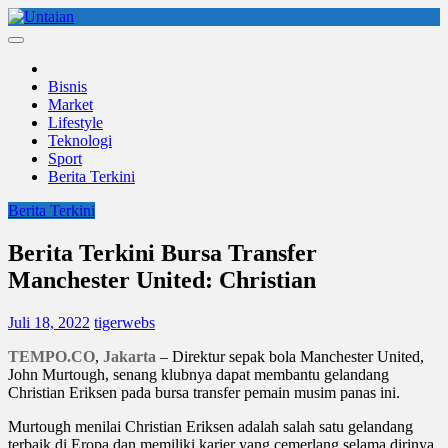
Skip
to
Untaian
untaian terkini
content
Bisnis
Market
Lifestyle
Teknologi
Sport
Berita Terkini
Berita Terkini
Berita Terkini Bursa Transfer
Manchester United: Christian
Juli 18, 2022
tigerwebs
TEMPO.CO
,
Jakarta
–
Direktur sepak bola Manchester United,
John Murtough, senang klubnya dapat membantu gelandang
Christian Eriksen pada bursa transfer pemain musim panas ini.
Murtough menilai Christian Eriksen adalah salah satu gelandang
terbaik di Eropa dan memiliki karier yang cemerlang selama dirinya