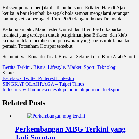
Eriksen pernah menjalani latihan bersama Erik ten Hag di Ajax
ketika ia baru kembali ke sepak bola sempat mengalami serangan
jantung ketika berlaga di Euro 2020 dengan timnas Denmark.
Pada bulan lalu, Manchester United dan Brentford dikabarkan
menjadi yang terdepan untuk pengiriman jasa Eriksen, dan klub
kedua ini telah memberikan penawaran yang bagus untuk mantan
pemain Tottenham Hotspur tersebut.
Selanjutnya: Ronaldo Tolak Bayaran Selangit dari Klub Arab Saudi
Bertita Terkini
,
Bisnis
,
Lifestyle
,
Market
,
Sport
,
Teknologi
Share
Facebook
Twitter
Pinterest
Linkedin
Navigasi
SINGKAT OLAHRAGA – Taipei Times
Industri sawit Indonesia desak pemerintah permudah ekspor
pos
Related Posts
Perkembangan MBG Terkini yang
Jadi Sorotan