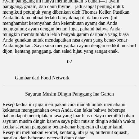
Ayam panggang ini hanya membutuhkan 3 bahan—1 ayam
panggang, garam, dan daun thyme—jadi sangat penting untuk
mengikuti petunjuk yang diberikan oleh Thomas Keller. Pastikan
Anda tidak membuat terlalu banyak uap di dalam oven (ini
menghambat kerenyahan dan kelembutan ayam) dan Anda
menggulung ayam dengan benar. Juga, pahami bahwa Anda
mungkin membutuhkan lebih banyak garam daripada yang biasa
Anda gunakan untuk mendapatkan rasa ayam yang benar-benar
Anda inginkan. Saya suka menyajikan ayam dengan sedikit mustard
dijon, kentang panggang, dan salad hijau yang sangat enak.
02
Gambar dari Food Network
Sayuran Musim Dingin Panggang Ina Garten
Resep kedua ini juga merupakan cara mudah untuk memahami
kekuatan menggunakan oven Anda, dan fakta bahwa beberapa
bahan dapat menciptakan rasa yang luar biasa. Saya memilih bahan
sayuran musim dingin karena saya pikir musim dingin adalah waktu
ketika sayuran panggang benar-benar berperan di dapur kami.
Resep ini melibatkan wortel, kentang, ubi jalar, butternut squash,
paprika, dan beberapa peterseli daun datar.