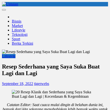
Skip
to
Untaian
untaian terkini
content
Bisnis
Market
Lifestyle
Teknologi
Sport
Berita Terkini
Lifestyle
Resep Sederhana yang Saya Suka Buat
Lagi dan Lagi
September 18, 2022
tigerwebs
Catatan Editor: Saat cuaca mulai dingin di belahan dunia ini,
banyak dari kita sekarang menghabiskan lebih banyak waktu untuk