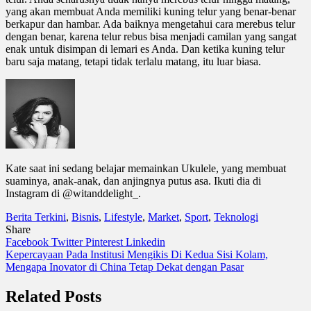
yang akan membuat Anda memiliki kuning telur yang benar-benar
berkapur dan hambar. Ada baiknya mengetahui cara merebus telur
dengan benar, karena telur rebus bisa menjadi camilan yang sangat
enak untuk disimpan di lemari es Anda. Dan ketika kuning telur
baru saja matang, tetapi tidak terlalu matang, itu luar biasa.
Kate saat ini sedang belajar memainkan Ukulele, yang membuat
suaminya, anak-anak, dan anjingnya putus asa. Ikuti dia di
Instagram di @witanddelight_.
Berita Terkini
,
Bisnis
,
Lifestyle
,
Market
,
Sport
,
Teknologi
Share
Facebook
Twitter
Pinterest
Linkedin
Navigasi
Kepercayaan Pada Institusi Mengikis Di Kedua Sisi Kolam,
Mengapa Inovator di China Tetap Dekat dengan Pasar
pos
Related Posts