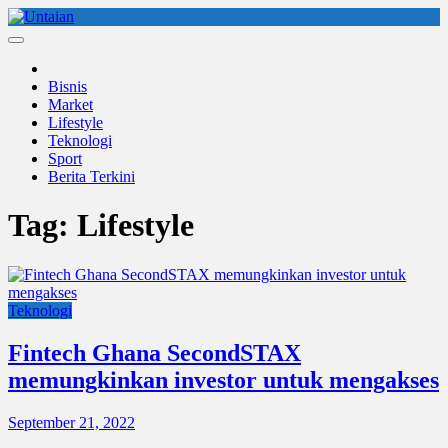
Skip
to
Untaian
untaian terkini
content
Bisnis
Market
Lifestyle
Teknologi
Sport
Berita Terkini
Tag:
Lifestyle
Teknologi
Fintech Ghana SecondSTAX
memungkinkan investor untuk mengakses
September 21, 2022