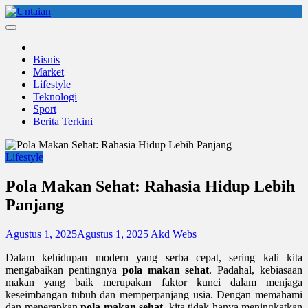
Skip
to
Untaian
untaian terkini
content
Bisnis
Market
Lifestyle
Teknologi
Sport
Berita Terkini
Lifestyle
Pola Makan Sehat: Rahasia Hidup Lebih
Panjang
Agustus 1, 2025
Agustus 1, 2025
Akd Webs
Dalam kehidupan modern yang serba cepat, sering kali kita
mengabaikan pentingnya
pola makan sehat
. Padahal, kebiasaan
makan yang baik merupakan faktor kunci dalam menjaga
keseimbangan tubuh dan memperpanjang usia. Dengan memahami
dan menerapkan
pola makan sehat
, kita tidak hanya meningkatkan