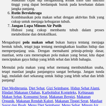
Makanan cepat saji mengandung lemak trans dan natrium
tinggi yang dapat berdampak buruk pada kesehatan dalam
jangka panjang.
Rutin Berolahraga
Kombinasikan pola makan sehat dengan aktivitas fisik yang
cukup untuk menjaga kebugaran tubuh.
Jangan Lupa Minum Air Putih
Hidrasi yang cukup membantu tubuh dalam proses
metabolisme dan detoksifikasi.
Mengadopsi
pola makan sehat
bukan hanya tentang menjaga
bentuk tubuh, tetapi juga tentang meningkatkan kualitas hidup dan
memperpanjang usia. Dengan memahami prinsip-prinsip dasar,
manfaat, serta cara menerapkan pola makan yang benar, kita dapat
menciptakan gaya hidup yang lebih sehat dan lebih bahagia.
Memulai pola makan yang sehat memang membutuhkan usaha,
tetapi manfaat jangka panjangnya sangat berharga. Jangan tunda
lagi, mulailah dari sekarang untuk hidup yang lebih sehat dan lebih
panjang!
Diet Mediterania
,
Diet Sehat
,
Gizi Seimbang
,
Hidup Sehat Alami
,
Hindari Makanan Olahan
,
Karbohidrat Kompleks
,
Kebiasaan
Makan Sehat
,
Konsumsi Serat
,
Makanan Bergizi
,
Makanan
Organik
,
Makanan Rendah Kalori
,
Makanan Tinggi Serat
,
Manfaat
Sayur dan Buah
,
Menu Diet Seimbang
,
Menu Sehat
,
Minum Air