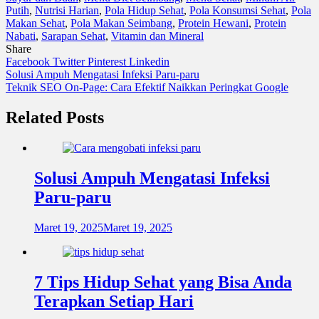
Putih
,
Nutrisi Harian
,
Pola Hidup Sehat
,
Pola Konsumsi Sehat
,
Pola
Makan Sehat
,
Pola Makan Seimbang
,
Protein Hewani
,
Protein
Nabati
,
Sarapan Sehat
,
Vitamin dan Mineral
Share
Facebook
Twitter
Pinterest
Linkedin
Navigasi
Solusi Ampuh Mengatasi Infeksi Paru-paru
Teknik SEO On-Page: Cara Efektif Naikkan Peringkat Google
pos
Related Posts
Solusi Ampuh Mengatasi Infeksi
Paru-paru
Maret 19, 2025
Maret 19, 2025
7 Tips Hidup Sehat yang Bisa Anda
Terapkan Setiap Hari