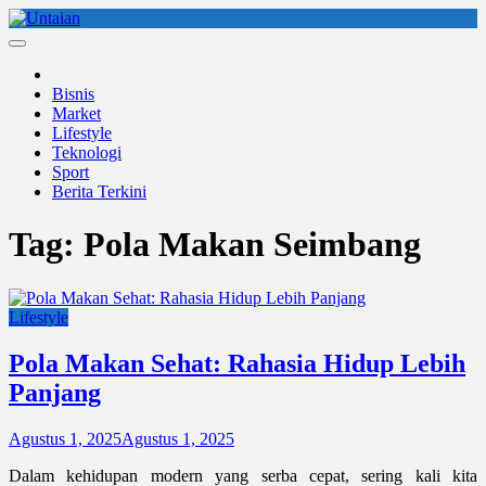
Skip
to
Untaian
untaian terkini
content
Bisnis
Market
Lifestyle
Teknologi
Sport
Berita Terkini
Tag:
Pola Makan Seimbang
Lifestyle
Pola Makan Sehat: Rahasia Hidup Lebih
Panjang
Agustus 1, 2025
Agustus 1, 2025
Dalam kehidupan modern yang serba cepat, sering kali kita