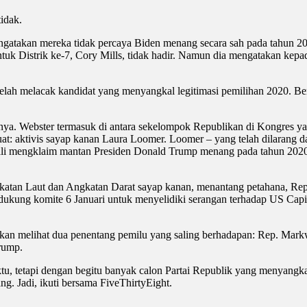
idak.
engatakan mereka tidak percaya Biden menang secara sah pada tahun 2
 untuk Distrik ke-7, Cory Mills, tidak hadir. Namun dia mengatakan ke
lah melacak kandidat yang menyangkal legitimasi pemilihan 2020. Ber
inya. Webster termasuk di antara sekelompok Republikan di Kongres y
kuat: aktivis sayap kanan Laura Loomer. Loomer – yang telah dilarang d
 kali mengklaim mantan Presiden Donald Trump menang pada tahun 202
katan Laut dan Angkatan Darat sayap kanan, menantang petahana, Rep.
ndukung komite 6 Januari untuk menyelidiki serangan terhadap US Cap
 akan melihat dua penentang pemilu yang saling berhadapan: Rep. M
rump.
u, tetapi dengan begitu banyak calon Partai Republik yang menyangkal
. Jadi, ikuti bersama FiveThirtyEight.