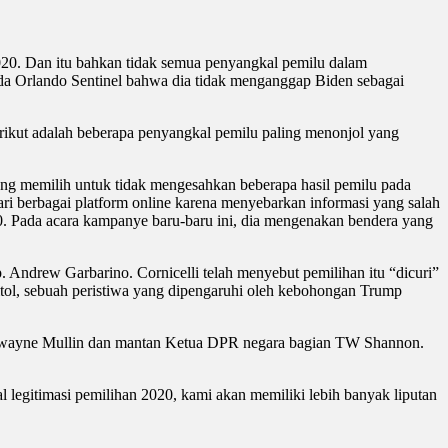
020. Dan itu bahkan tidak semua penyangkal pemilu dalam
pada Orlando Sentinel bahwa dia tidak menganggap Biden sebagai
ikut adalah beberapa penyangkal pemilu paling menonjol yang
ang memilih untuk tidak mengesahkan beberapa hasil pemilu pada
ari berbagai platform online karena menyebarkan informasi yang salah
0. Pada acara kampanye baru-baru ini, dia mengenakan bendera yang
 Andrew Garbarino. Cornicelli telah menyebut pemilihan itu “dicuri”
itol, sebuah peristiwa yang dipengaruhi oleh kebohongan Trump
arkwayne Mullin dan mantan Ketua DPR negara bagian TW Shannon.
 legitimasi pemilihan 2020, kami akan memiliki lebih banyak liputan