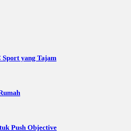
C Sport yang Tajam
i Rumah
uk Push Objective