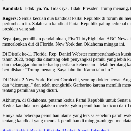
Kandidat:
Tidak iya. Ya. Tidak iya. Tidak. Presiden Trump menang, t
Rogers:
Semua kecuali dua kandidat Partai Republik di forum itu m
perlombaan itu. Salah satu kandidat Partai Republik paling terkenal
presiden yang sah.
Sepanjang pemilihan pendahuluan, FiveThirtyEight dan ABC News te
mencalonkan diri di Florida, New York dan Oklahoma minggu ini.
Di Distrik ke-11 Florida, Rep. Daniel Webster mempertahankan kurs
tahun 2020, tetapi dia ditantang oleh penyangkal pemilu yang lebih 
dan melanggar aturan terhadap perilaku kebencian – telah berulang
bertuliskan: “Trump menang. Saya tahu itu. Kamu tahu itu.”
Di Distrik 2 New York, Robert Cornicelli, seorang dokter hewan Ang
dan “dicurangi,” dan telah mengkritik Garbarino karena memilih me
tentang pemilihan yang dicuri.
Akhirnya, di Oklahoma, putaran kedua Partai Republik untuk Senat
Kedua kandidat mengatakan mereka yakin pemilihan itu dicuri dari T
Hanya ada beberapa pemilihan utama yang tersisa sebelum paruh wakt
tentang kandidat yang menolak pemilihan di minggu-minggu mendatang
Berita Terkini
,
Bisnis
,
Lifestyle
,
Market
,
Sport
,
Teknologi