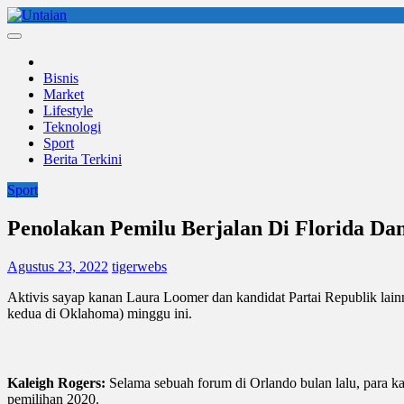
Skip
to
Untaian
untaian terkini
content
Bisnis
Market
Lifestyle
Teknologi
Sport
Berita Terkini
Sport
Penolakan Pemilu Berjalan Di Florida Da
Agustus 23, 2022
tigerwebs
Aktivis sayap kanan Laura Loomer dan kandidat Partai Republik lai
kedua di Oklahoma) minggu ini.
Kaleigh Rogers:
Selama sebuah forum di Orlando bulan lalu, para k
pemilihan 2020.