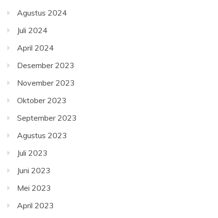
Agustus 2024
Juli 2024
April 2024
Desember 2023
November 2023
Oktober 2023
September 2023
Agustus 2023
Juli 2023
Juni 2023
Mei 2023
April 2023