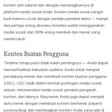
konten dari saluran lain dengan membagikannya di
platform media sosial Anda. Konten media sosial sangat
kuat karena cocok dengan perilaku pembeli alami — hampir
dua pertiga orang dewasa Amerika sudah menggunakan
media sosial, dan
90%
orang membeli dari merek yang
mereka ikuti.
Konten Buatan Pengguna
Terakhir tetapi pasti tidak kalah pentingnya — Anda dapat
memanfaatkan kekuatan audiens Anda untuk menjadi
pendukung merek
dan membuat konten buatan pengguna
(UGC). UGC hadir dalam bentuk postingan media sosial,
ulasan, rekomendasi media sosial,
pemberi pengaruh
konten, dan lainnya. Karyawan Anda juga dapat menjadi
duta merek dengan membuat konten bermerek (seperti
posting blog) dan membagikan konten Anda yang ada di