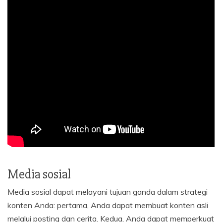
Media sosial
Media sosial dapat melayani tujuan ganda dalam strategi
konten Anda: pertama, Anda dapat membuat konten asli
melalui posting dan cerita. Kedua, Anda dapat memperkuat