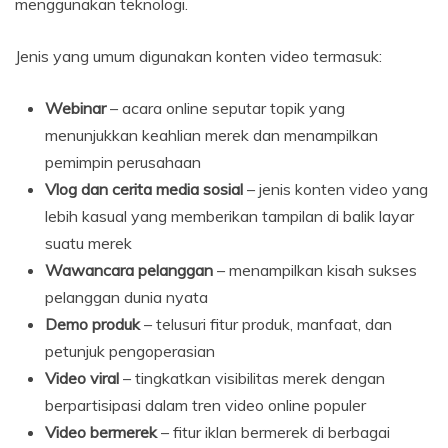
menggunakan teknologi.
Jenis yang umum digunakan
konten video
termasuk:
Webinar
– acara online seputar topik yang
menunjukkan keahlian merek dan menampilkan
pemimpin perusahaan
Vlog dan cerita media sosial
– jenis konten video yang
lebih kasual yang memberikan tampilan di balik layar
suatu merek
Wawancara pelanggan
– menampilkan kisah sukses
pelanggan dunia nyata
Demo produk
– telusuri fitur produk, manfaat, dan
petunjuk pengoperasian
Video viral
– tingkatkan visibilitas merek dengan
berpartisipasi dalam tren video online populer
Video bermerek
– fitur iklan bermerek di berbagai