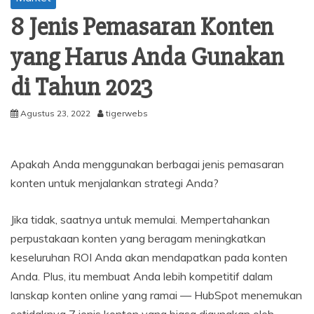
8 Jenis Pemasaran Konten
yang Harus Anda Gunakan
di Tahun 2023
Agustus 23, 2022
tigerwebs
Apakah Anda menggunakan berbagai jenis pemasaran
konten untuk menjalankan strategi Anda?
Jika tidak, saatnya untuk memulai. Mempertahankan
perpustakaan konten yang beragam meningkatkan
keseluruhan
ROI
Anda akan mendapatkan pada konten
Anda. Plus, itu membuat Anda lebih kompetitif dalam
lanskap konten online yang ramai — HubSpot menemukan