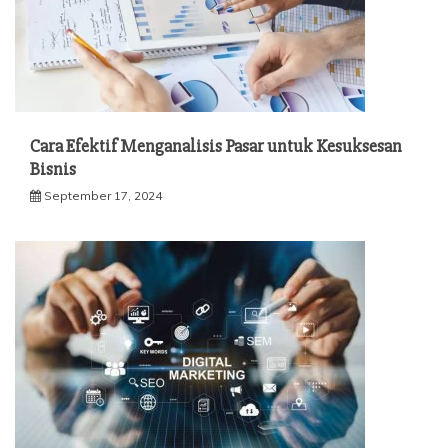
Cara Efektif Menganalisis Pasar untuk Kesuksesan
Bisnis
September 17, 2024