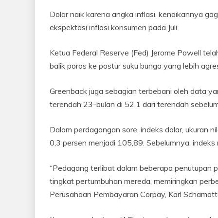
Dolar naik karena angka inflasi, kenaikannya ga
ekspektasi inflasi konsumen pada Juli.
Ketua Federal Reserve (Fed) Jerome Powell telah
balik poros ke postur suku bunga yang lebih agres
Greenback juga sebagian terbebani oleh data ya
terendah 23-bulan di 52,1 dari terendah sebelu
Dalam perdagangan sore, indeks dolar, ukuran 
0,3 persen menjadi 105,89. Sebelumnya, indeks 
“Pedagang terlibat dalam beberapa penutupan pos
tingkat pertumbuhan mereda, memiringkan perbed
Perusahaan Pembayaran Corpay, Karl Schamotta,