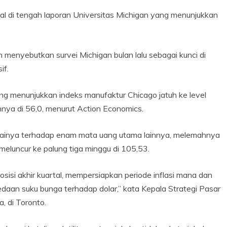
gal di tengah laporan Universitas Michigan yang menunjukkan
 menyebutkan survei Michigan bulan lalu sebagai kunci di
if.
ng menunjukkan indeks manufaktur Chicago jatuh ke level
mnya di 56,0, menurut Action Economics.
nilainya terhadap enam mata uang utama lainnya, melemahnya
meluncur ke palung tiga minggu di 105,53.
isi akhir kuartal, mempersiapkan periode inflasi mana dan
aan suku bunga terhadap dolar,” kata Kepala Strategi Pasar
 di Toronto.