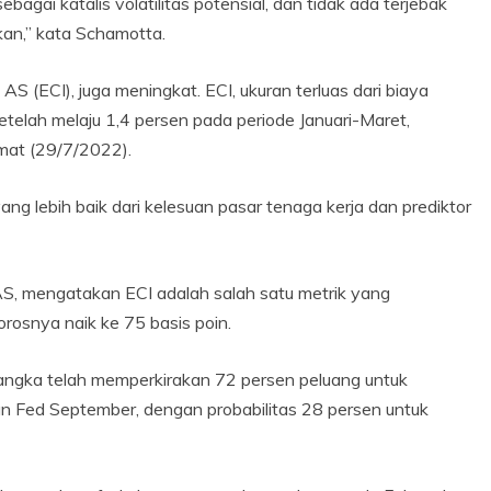
gai katalis volatilitas potensial, dan tidak ada terjebak
pkan,” kata Schamotta.
 AS (ECI), juga meningkat. ECI, ukuran terluas dari biaya
 setelah melaju 1,4 persen pada periode Januari-Maret,
at (29/7/2022).
ang lebih baik dari kelesuan pasar tenaga kerja dan prediktor
AS, mengatakan ECI adalah salah satu metrik yang
snya naik ke 75 basis poin.
angka telah memperkirakan 72 persen peluang untuk
n Fed September, dengan probabilitas 28 persen untuk