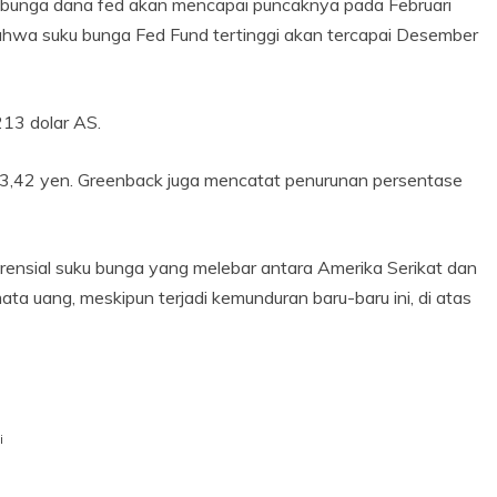
 bunga dana fed akan mencapai puncaknya pada Februari
bahwa suku bunga Fed Fund tertinggi akan tercapai Desember
213 dolar AS.
133,42 yen. Greenback juga mencatat penurunan persentase
rensial suku bunga yang melebar antara Amerika Serikat dan
ta uang, meskipun terjadi kemunduran baru-baru ini, di atas
i