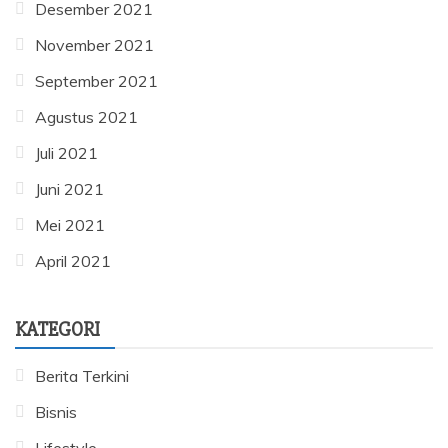
Desember 2021
November 2021
September 2021
Agustus 2021
Juli 2021
Juni 2021
Mei 2021
April 2021
KATEGORI
Berita Terkini
Bisnis