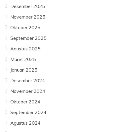
Desember 2025
November 2025
Oktober 2025
September 2025
Agustus 2025
Maret 2025
Januari 2025
Desember 2024
November 2024
Oktober 2024
September 2024
Agustus 2024