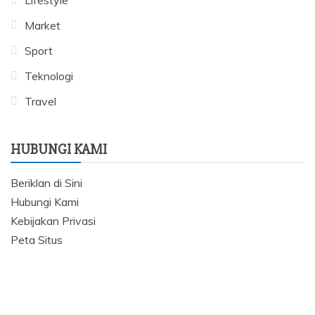
Lifestyle
Market
Sport
Teknologi
Travel
HUBUNGI KAMI
Beriklan di Sini
Hubungi Kami
Kebijakan Privasi
Peta Situs