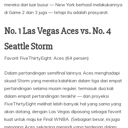
mereka dari luar busur — New York berhasil melakukannya
di Game 2 dan 3 juga — tetapi itu adalah prasyarat.
No. 1 Las Vegas Aces vs. No. 4
Seattle Storm
Favorit FiveThirtyEight: Aces (64 persen)
Dalam pertandingan semifinal lainnya, Aces menghadapi
skuad Storm yang mereka kalahkan dalam tiga dari empat
pertandingan selama musim reguler, termasuk dua kali
dalam empat pertandingan terakhir — dan proyeksi
FiveThirtyEight melihat lebih banyak hal yang sama yang
akan datang, dengan Las Vegas dipasang sebagai favorit
kuat untuk maju ke Final WNBA. (Sebagian besar, ini juga
mengapa Aces sekarang menjadi yang terdepan dalam