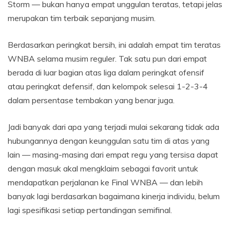
Storm — bukan hanya empat unggulan teratas, tetapi jelas
merupakan tim terbaik sepanjang musim.
Berdasarkan peringkat bersih, ini adalah empat tim teratas
WNBA selama musim reguler. Tak satu pun dari empat
berada di luar bagian atas liga dalam peringkat ofensif
atau peringkat defensif, dan kelompok selesai 1-2-3-4
dalam persentase tembakan yang benar juga.
Jadi banyak dari apa yang terjadi mulai sekarang tidak ada
hubungannya dengan keunggulan satu tim di atas yang
lain — masing-masing dari empat regu yang tersisa dapat
dengan masuk akal mengklaim sebagai favorit untuk
mendapatkan perjalanan ke Final WNBA — dan lebih
banyak lagi berdasarkan bagaimana kinerja individu, belum
lagi spesifikasi setiap pertandingan semifinal.