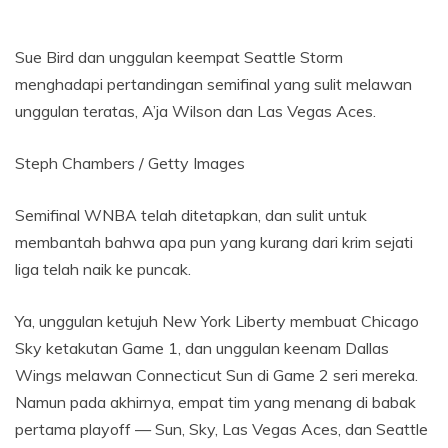
Sue Bird dan unggulan keempat Seattle Storm
menghadapi pertandingan semifinal yang sulit melawan
unggulan teratas, A’ja Wilson dan Las Vegas Aces.
Steph Chambers / Getty Images
Semifinal WNBA telah ditetapkan, dan sulit untuk
membantah bahwa apa pun yang kurang dari krim sejati
liga telah naik ke puncak.
Ya, unggulan ketujuh New York Liberty membuat Chicago
Sky ketakutan Game 1, dan unggulan keenam Dallas
Wings melawan Connecticut Sun di Game 2 seri mereka.
Namun pada akhirnya, empat tim yang menang di babak
pertama playoff — Sun, Sky, Las Vegas Aces, dan Seattle