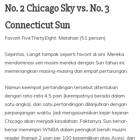
No. 2 Chicago Sky vs. No. 3
Connecticut Sun
Favorit FiveThirtyEight: Matahari (51 persen)
Sepintas, Langit tampak seperti favorit di sini. Mereka
mendominasi seri musim mereka dengan Sun tahun ini,
memenangkan masing-masing dari empat pertarungan.
Namun keempat pertandingan tersebut ditentukan
dengan rata-rata 4,5 poin (keempatnya berada dalam
satu angka), dan satu pertandingan dilanjutkan dengan
perpanjangan waktu. Jadi mengasumsikan kejar-kejaran
Chicago akan menjadi kesalahan. Faktanya, Sun benar-
benar memimpin WNBA dalam peringkat bersih musim
reguler (hampir 2 poin per 100 kepemilikan atas Aces), dan