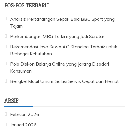
POS-POS TERBARU
Analisis Pertandingan Sepak Bola BBC Sport yang
Tajam
Perkembangan MBG Terkini yang Jadi Sorotan
Rekomendasi Jasa Sewa AC Standing Terbaik untuk
Berbagai Kebutuhan
Pola Diskon Belanja Online yang Jarang Disadari
Konsumen
Bengkel Mobil Umum: Solusi Servis Cepat dan Hemat
ARSIP
Februari 2026
Januari 2026