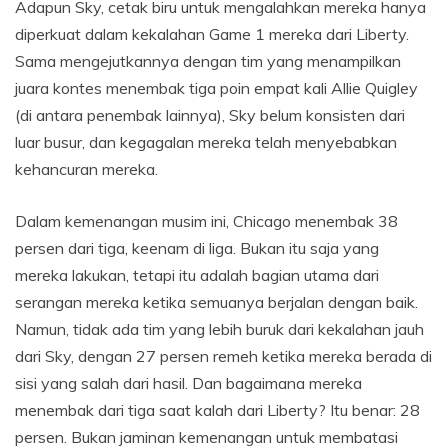
Adapun Sky, cetak biru untuk mengalahkan mereka hanya
diperkuat dalam kekalahan Game 1 mereka dari Liberty.
Sama mengejutkannya dengan tim yang menampilkan
juara kontes menembak tiga poin empat kali Allie Quigley
(di antara penembak lainnya), Sky belum konsisten dari
luar busur, dan kegagalan mereka telah menyebabkan
kehancuran mereka.
Dalam kemenangan musim ini, Chicago menembak 38
persen dari tiga, keenam di liga. Bukan itu saja yang
mereka lakukan, tetapi itu adalah bagian utama dari
serangan mereka ketika semuanya berjalan dengan baik.
Namun, tidak ada tim yang lebih buruk dari kekalahan jauh
dari Sky, dengan 27 persen remeh ketika mereka berada di
sisi yang salah dari hasil. Dan bagaimana mereka
menembak dari tiga saat kalah dari Liberty? Itu benar: 28
persen. Bukan jaminan kemenangan untuk membatasi