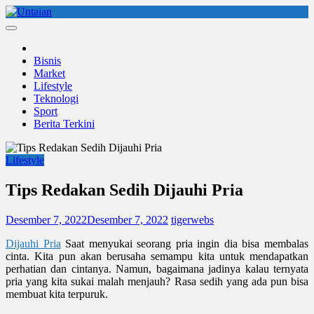
Skip
to
Untaian
untaian terkini
content
Bisnis
Market
Lifestyle
Teknologi
Sport
Berita Terkini
Lifestyle
Tips Redakan Sedih Dijauhi Pria
Desember 7, 2022
Desember 7, 2022
tigerwebs
Dijauhi Pria
Saat menyukai seorang pria ingin dia bisa membalas
cinta. Kita pun akan berusaha semampu kita untuk mendapatkan
perhatian dan cintanya. Namun, bagaimana jadinya kalau ternyata
pria yang kita sukai malah menjauh? Rasa sedih yang ada pun bisa
membuat kita terpuruk.