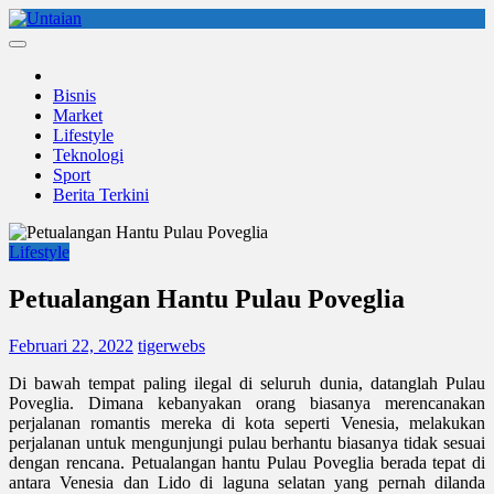
Skip
to
Untaian
untaian terkini
content
Bisnis
Market
Lifestyle
Teknologi
Sport
Berita Terkini
Lifestyle
Petualangan Hantu Pulau Poveglia
Februari 22, 2022
tigerwebs
Di bawah tempat paling ilegal di seluruh dunia, datanglah Pulau
Poveglia. Dimana kebanyakan orang biasanya merencanakan
perjalanan romantis mereka di kota seperti Venesia, melakukan
perjalanan untuk mengunjungi pulau berhantu biasanya tidak sesuai
dengan rencana. Petualangan hantu Pulau Poveglia berada tepat di
antara Venesia dan Lido di laguna selatan yang pernah dilanda