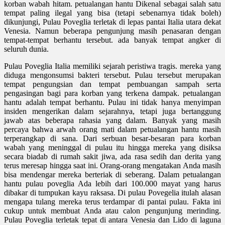
korban wabah hitam. petualangan hantu Dikenal sebagai salah satu
tempat paling ilegal yang bisa (tetapi sebenarnya tidak boleh)
dikunjungi, Pulau Poveglia terletak di lepas pantai Italia utara dekat
Venesia. Namun beberapa pengunjung masih penasaran dengan
tempat-tempat berhantu tersebut. ada banyak tempat angker di
seluruh dunia.
Pulau Poveglia Italia memiliki sejarah peristiwa tragis. mereka yang
diduga mengonsumsi bakteri tersebut. Pulau tersebut merupakan
tempat pengungsian dan tempat pembuangan sampah serta
pengasingan bagi para korban yang terkena dampak. petualangan
hantu adalah tempat berhantu. Pulau ini tidak hanya menyimpan
insiden mengerikan dalam sejarahnya, tetapi juga bertanggung
jawab atas beberapa rahasia yang dalam. Banyak yang masih
percaya bahwa arwah orang mati dalam petualangan hantu masih
terperangkap di sana. Dari serbuan besar-besaran para korban
wabah yang meninggal di pulau itu hingga mereka yang disiksa
secara biadab di rumah sakit jiwa, ada rasa sedih dan derita yang
terus meresap hingga saat ini. Orang-orang mengatakan Anda masih
bisa mendengar mereka berteriak di seberang. Dalam petualangan
hantu pulau poveglia Ada lebih dari 100.000 mayat yang harus
dibakar di tumpukan kayu raksasa. Di pulau Povegelia itulah alasan
mengapa tulang mereka terus terdampar di pantai pulau. Fakta ini
cukup untuk membuat Anda atau calon pengunjung merinding.
Pulau Poveglia terletak tepat di antara Venesia dan Lido di laguna