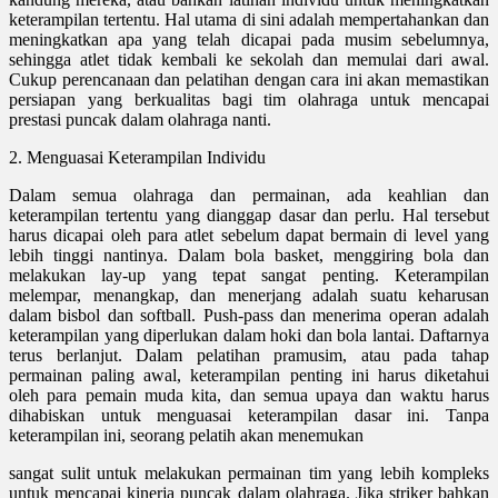
keterampilan tertentu. Hal utama di sini adalah mempertahankan dan
meningkatkan apa yang telah dicapai pada musim sebelumnya,
sehingga atlet tidak kembali ke sekolah dan memulai dari awal.
Cukup perencanaan dan pelatihan dengan cara ini akan memastikan
persiapan yang berkualitas bagi tim olahraga untuk mencapai
prestasi puncak dalam olahraga nanti.
2. Menguasai Keterampilan Individu
Dalam semua olahraga dan permainan, ada keahlian dan
keterampilan tertentu yang dianggap dasar dan perlu. Hal tersebut
harus dicapai oleh para atlet sebelum dapat bermain di level yang
lebih tinggi nantinya. Dalam bola basket, menggiring bola dan
melakukan lay-up yang tepat sangat penting. Keterampilan
melempar, menangkap, dan menerjang adalah suatu keharusan
dalam bisbol dan softball. Push-pass dan menerima operan adalah
keterampilan yang diperlukan dalam hoki dan bola lantai. Daftarnya
terus berlanjut. Dalam pelatihan pramusim, atau pada tahap
permainan paling awal, keterampilan penting ini harus diketahui
oleh para pemain muda kita, dan semua upaya dan waktu harus
dihabiskan untuk menguasai keterampilan dasar ini. Tanpa
keterampilan ini, seorang pelatih akan menemukan
sangat sulit untuk melakukan permainan tim yang lebih kompleks
untuk mencapai kinerja puncak dalam olahraga. Jika striker bahkan