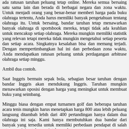
ada ratusan taruhan peluang tetap online. Mereka semua bersaing
satu sama lain dan berada di berbagai negara dan zona waktu.
Untuk menjadi orang yang benar-benar memberi harga pada buku
olahraga tertentu, Anda harus memiliki banyak pengetahuan tentang
olahraga itu. Untuk bersaing, bandar taruhan tetap menawarkan
banyak olahraga di sportsbook mereka, tetapi tidak ada keahlian
untuk mencakup setiap olahraga. Mereka mungkin memiliki statistik
yang relevan tetapi mereka tidak mungkin mengetahui setiap peserta
dan setiap acara. Singkatnya kesalahan bisa dan memang terjadi.
Dengan mempertimbangkan hal ini dan perbedaan zona waktu,
Anda mendapatkan ratusan peluang untuk perdagangan arbitrase
olahraga setiap minggu.
Ambil dua contoh.
Saat Inggris bermain sepak bola, sebagian besar taruhan dengan
bandar Inggris akan mendukung Inggris. Taruhan mungkin
menawarkan oposisi dengan harga yang meningkat untuk membuat
buku yang seimbang.
Minggu biasa dengan empat turnamen golf dan beberapa taruhan
acara tenis mungkin harus menetapkan harga 800 atau lebih peluang
langsung ditambah lebih dari 400 pertandingan hanya dalam dua
olahraga ini saja. Kami hanya membutuhkan dua bandar dari
banyak yang tersedia untuk memiliki perbedaan pendapat di salah