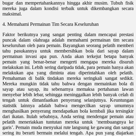
bugar dan mempertahankannya hingga akhir musim. Tubuh fisik
mereka juga dalam kondisi terbaik untuk dikembangkan secara
maksimal.
4. Memahami Permainan Tim Secara Keseluruhan
Faktor berikutnya yang sangat penting dalam mencapai prestasi
puncak dalam olahraga adalah memahami permainan tim secara
keseluruhan oleh para pemain. Bayangkan seorang pelatih memberi
tahu pasukannya untuk membersihkan bola dari sayap dalam
permainan invasi apa pun. Anda akan terkejut betapa banyak
pemain yang benar-benar mengerti mengapa mereka disuruh
melakukan ini. Lebih sering daripada tidak, para pemain hanya akan
melakukan apa yang diminta atau diperintahkan oleh pelatih.
Pemahaman di balik tindakan mereka seringkali sangat sedikit.
Mereka mungkin tidak tahu bahwa dengan memainkan bola di
sayap atau sayap, itu sebenarnya memaksa pertahanan lawan
menyebar lebih lebar, sehingga meninggalkan lebih banyak celah di
tengah untuk dimanfaatkan penyerang selanjutnya. Keuntungan
statistik lainnya adalah bahwa mengecilkan sayap umumnya
menghasilkan penyerang mendapatkan bola kembali jika tersingkir
dari ikatan. Itulah sebabnya, Anda sering mendengar pemain atau
pelatih meneriakkan tuntutan mereka untuk ‘membuangnya ke
garis’. Pemain muda menyukai rute langsung ke gawang dan sangat
sering itu berarti bermain melalui tengah. Apa pun yang diajarkan