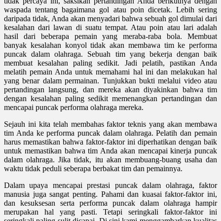
tidak percaya ini, saksikan pertandingan Anda berikutnya dengan
waspada tentang bagaimana gol atau poin dicetak. Lebih sering
daripada tidak, Anda akan menyadari bahwa sebuah gol dimulai dari
kesalahan dari lawan di suatu tempat. Atau poin atau lari adalah
hasil dari beberapa pemain yang meraba-raba bola. Membuat
banyak kesalahan konyol tidak akan membawa tim ke performa
puncak dalam olahraga. Sebuah tim yang bekerja dengan baik
membuat kesalahan paling sedikit. Jadi pelatih, pastikan Anda
melatih pemain Anda untuk memahami hal ini dan melakukan hal
yang benar dalam permainan. Tunjukkan bukti melalui video atau
pertandingan langsung, dan mereka akan diyakinkan bahwa tim
dengan kesalahan paling sedikit memenangkan pertandingan dan
mencapai puncak performa olahraga mereka.
Sejauh ini kita telah membahas faktor teknis yang akan membawa
tim Anda ke performa puncak dalam olahraga. Pelatih dan pemain
harus memastikan bahwa faktor-faktor ini diperhatikan dengan baik
untuk memastikan bahwa tim Anda akan mencapai kinerja puncak
dalam olahraga. Jika tidak, itu akan membuang-buang usaha dan
waktu tidak peduli seberapa berbakat tim dan pemainnya.
Dalam upaya mencapai prestasi puncak dalam olahraga, faktor
manusia juga sangat penting. Pahami dan kuasai faktor-faktor ini,
dan kesuksesan serta performa puncak dalam olahraga hampir
merupakan hal yang pasti. Tetapi seringkali faktor-faktor ini
seringkali paling sulit dicapai. Di sini kami menggambarkan kualitas