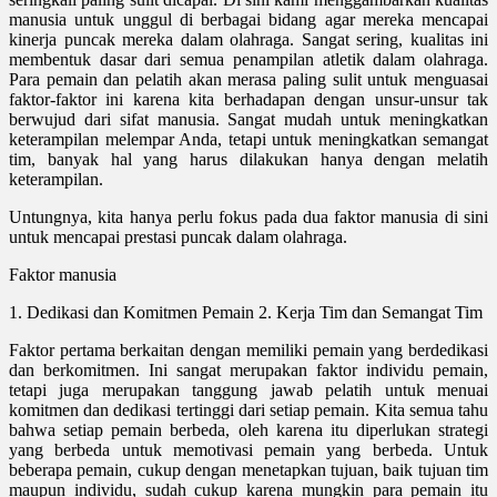
manusia untuk unggul di berbagai bidang agar mereka mencapai
kinerja puncak mereka dalam olahraga. Sangat sering, kualitas ini
membentuk dasar dari semua penampilan atletik dalam olahraga.
Para pemain dan pelatih akan merasa paling sulit untuk menguasai
faktor-faktor ini karena kita berhadapan dengan unsur-unsur tak
berwujud dari sifat manusia. Sangat mudah untuk meningkatkan
keterampilan melempar Anda, tetapi untuk meningkatkan semangat
tim, banyak hal yang harus dilakukan hanya dengan melatih
keterampilan.
Untungnya, kita hanya perlu fokus pada dua faktor manusia di sini
untuk mencapai prestasi puncak dalam olahraga.
Faktor manusia
1. Dedikasi dan Komitmen Pemain 2. Kerja Tim dan Semangat Tim
Faktor pertama berkaitan dengan memiliki pemain yang berdedikasi
dan berkomitmen. Ini sangat merupakan faktor individu pemain,
tetapi juga merupakan tanggung jawab pelatih untuk menuai
komitmen dan dedikasi tertinggi dari setiap pemain. Kita semua tahu
bahwa setiap pemain berbeda, oleh karena itu diperlukan strategi
yang berbeda untuk memotivasi pemain yang berbeda. Untuk
beberapa pemain, cukup dengan menetapkan tujuan, baik tujuan tim
maupun individu, sudah cukup karena mungkin para pemain itu