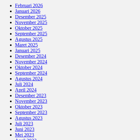
Februari 2026
Januari 2026
Desember 2025
November 2025
Oktober 2025
September 2025
Agustus 2025
Maret 2025
Januari 2025
Desember 2024
November 2024
Oktober 2024
September 2024
Agustus 2024
Juli 2024
April 2024
Desember 2023
November 2023
Oktober 2023
September 2023
Agustus 2023
Juli 2023
Juni 2023
Mei 2023