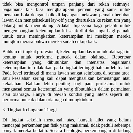
tidak bisa mengontrol umpan panjang dari rekan setimnya,
bagaimana kita bisa mengharapkan pemain yang sama untuk
menahan bola dengan baik di lapangan melawan pemain bertahan
lawan dan mengeksekusi lay-off yang diteruskan ke rekan tim yang
datang untuk mendukung. Adalah bijaksana bagi pelatih untuk
mengembangkan keterampilan ini sejak dini dan juga bagi pemain
untuk terus meningkatkan keterampilan ini meskipun mereka
mungkin merasa bahwa mereka sudah cukup baik.
Bahkan di tingkat profesional, keterampilan dasar untuk olahraga ini
penting untuk performa puncak dalam olahraga. Repertoar
keterampilan yang dibutuhkan dan intensitas bagaimana
keterampilan ini dilakukan pada tingkat tertinggi bahkan lebih akut.
Pada level tertinggi di mana lawan sangat seimbang di semua area,
satu kesalahan sering kali dapat menghasilkan kemenangan atau
kekalahan. Bahkan lebih penting bagi para profesional untuk
menguasai semua keterampilan yang dibutuhkan dalam permainan
atau olahraga. Hanya di bawah kondisi yang intens seperti itu,
performa puncak dalam olahraga dimungkinkan.
3. Tingkat Kebugaran Tinggi
Di tingkat sekolah menengah atas, banyak atlet yang belum
mencapai perkembangan fisik yang maksimal, tidak peduli seberapa
banyak mereka berlatih. Secara fisiologis, perkembangan di bidang