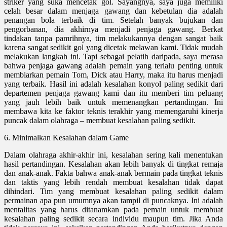
striker yang suka mencetak gol. Sayangnya, saya juga memiliki
celah besar dalam menjaga gawang dan kebetulan dia adalah
penangan bola terbaik di tim. Setelah banyak bujukan dan
pengorbanan, dia akhirnya menjadi penjaga gawang. Berkat
tindakan tanpa pamrihnya, tim melakukannya dengan sangat baik
karena sangat sedikit gol yang dicetak melawan kami. Tidak mudah
melakukan langkah ini. Tapi sebagai pelatih daripada, saya merasa
bahwa penjaga gawang adalah pemain yang terlalu penting untuk
membiarkan pemain Tom, Dick atau Harry, maka itu harus menjadi
yang terbaik. Hasil ini adalah kesalahan konyol paling sedikit dari
departemen penjaga gawang kami dan itu memberi tim peluang
yang jauh lebih baik untuk memenangkan pertandingan. Ini
membawa kita ke faktor teknis terakhir yang memengaruhi kinerja
puncak dalam olahraga – membuat kesalahan paling sedikit.
6. Minimalkan Kesalahan dalam Game
Dalam olahraga akhir-akhir ini, kesalahan sering kali menentukan
hasil pertandingan. Kesalahan akan lebih banyak di tingkat remaja
dan anak-anak. Fakta bahwa anak-anak bermain pada tingkat teknis
dan taktis yang lebih rendah membuat kesalahan tidak dapat
dihindari. Tim yang membuat kesalahan paling sedikit dalam
permainan apa pun umumnya akan tampil di puncaknya. Ini adalah
mentalitas yang harus ditanamkan pada pemain untuk membuat
kesalahan paling sedikit secara individu maupun tim. Jika Anda