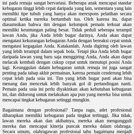
ini pada remaja sangat bervariasi. Beberapa anak mencapai standar
kebugaran tinggi lebih cepat daripada yang lain, sementara yang lain
memiliki tipe tubuh yang hanya akan merespons pelatihan secara
optimal ketika mereka bertambah tua. Oleh karena itu, dapat
diasumsikan bahwa tim dengan kelompok pemain terkuat akan
memiliki keuntungan paling besar. Tidak peduli seberapa terampil
lawan Anda, jika Anda lebih bugar darinya, Anda akan dapat
mengatasi kekurangan kebugaran Anda dengan bereaksi cepat untuk
mengatasi kegagalan Anda. Katakanlah, Anda digiring oleh lawan
yang lebih terampil dalam sepak bola. Tetapi jika Anda lebih bugar
daripada lawan yang baru saja menggiring Anda, Anda akan dapat
melacak kembali dengan cukup cepat untuk menutupi posisi Anda
lagi. Keunggulan dalam kebugaran untuk remaja ini juga sangat
penting pada tahap akhir permainan, karena pemain cenderung lebih
cepat lelah pada usia ini. Tim yang lebih bugar pasti akan bisa
menang dan mencetak lebih banyak gol di pertandingan nanti.
Pemain pada usia ini perlu diyakinkan akan kebutuhan kebugaran
ini, dan didorong untuk melakukan apa pun yang mereka bisa untuk
mencapai tingkat kebugaran setinggi mungkin.
Bagaimana dengan profesional? Tanpa ragu, atlet profesional
diharapkan memiliki kebugaran pada tingkat tertinggi. Jika tidak,
lawan mereka akan dan akibatnya, mereka akan mengungguli
mereka dan mencapai kinerja puncak mereka dalam olahraga.
Secara umum, olahragawan profesional tahu bagaimana menjadi