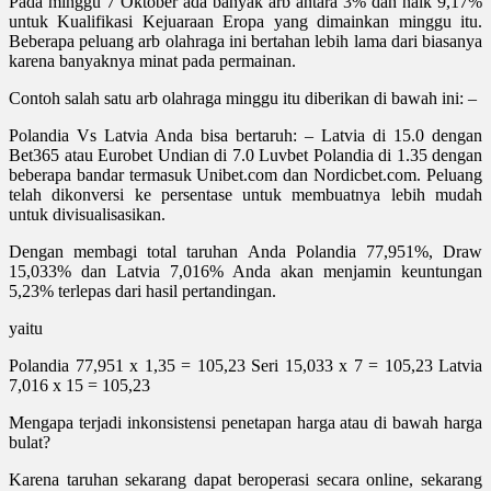
Pada minggu 7 Oktober ada banyak arb antara 3% dan naik 9,17%
untuk Kualifikasi Kejuaraan Eropa yang dimainkan minggu itu.
Beberapa peluang arb olahraga ini bertahan lebih lama dari biasanya
karena banyaknya minat pada permainan.
Contoh salah satu arb olahraga minggu itu diberikan di bawah ini: –
Polandia Vs Latvia Anda bisa bertaruh: – Latvia di 15.0 dengan
Bet365 atau Eurobet Undian di 7.0 Luvbet Polandia di 1.35 dengan
beberapa bandar termasuk Unibet.com dan Nordicbet.com. Peluang
telah dikonversi ke persentase untuk membuatnya lebih mudah
untuk divisualisasikan.
Dengan membagi total taruhan Anda Polandia 77,951%, Draw
15,033% dan Latvia 7,016% Anda akan menjamin keuntungan
5,23% terlepas dari hasil pertandingan.
yaitu
Polandia 77,951 x 1,35 = 105,23 Seri 15,033 x 7 = 105,23 Latvia
7,016 x 15 = 105,23
Mengapa terjadi inkonsistensi penetapan harga atau di bawah harga
bulat?
Karena taruhan sekarang dapat beroperasi secara online, sekarang