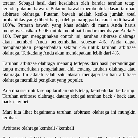
teratur. Sebagai hasil dari kesalahan oleh bandar taruhan tetap,
terjadi putaran bawah. Putaran bawah membentuk dasar taruhan
arbitrase olahraga. Putaran bawah adalah ketika jumlah total
probabilitas yang diberi harga oleh peluang pada acara itu di bawah
100%. Putaran bawah yang khas adalah di mana Anda harus
menginvestasikan £ 96 untuk membuat bandar membayar Anda £
100. Dengan menggunakan contoh ini, taruhan arbitrase olahraga
akan memberi Anda pengembalian sebesar 4%. Anda dapat
mengharapkan pengembalian sekitar 4% untuk taruhan arbitrase
olahraga. Terkadang Anda akan mendapatkan lebih dari 4%.
Taruhan arbitrase olahraga menang terlepas dari hasil pertandingan
tanpa memerlukan pengetahuan ahli tentang taruhan olahraga atau
olahraga. Ini adalah salah satu alasan mengapa taruhan arbitrase
olahraga memiliki pengikut yang populer.
Ada dua sisi untuk setiap taruhan odds tetap, kembali dan berbaring.
Taruhan arbitrase olahraga datang sebagai taruhan back / back atau
back / lay bet.
Mari kita lihat bagaimana taruhan arbitrase olahraga ini mungkin
terlihat.
Arbitrase olahraga kembali / kembali