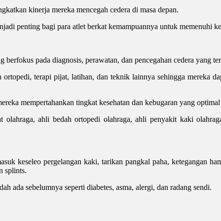
ingkatkan kinerja mereka mencegah cedera di masa depan.
 menjadi penting bagi para atlet berkat kemampuannya untuk memenuhi 
ng berfokus pada diagnosis, perawatan, dan pencegahan cedera yang terka
ortopedi, terapi pijat, latihan, dan teknik lainnya sehingga mereka d
mereka mempertahankan tingkat kesehatan dan kebugaran yang optimal 
 olahraga, ahli bedah ortopedi olahraga, ahli penyakit kaki olahraga, 
uk keseleo pergelangan kaki, tarikan pangkal paha, ketegangan hamstri
 splints.
h ada sebelumnya seperti diabetes, asma, alergi, dan radang sendi.
.