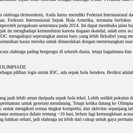
i olahraga demonstrasi, Anda harus memiliki Federasi Internasional d
an. Federasi Internasional Sepak Bola Amerika, terutama berfokus
mperoleh pengakuan sementara pada 2014. Ini dapat membuka jalan ba
sejak itu menghadapi kemunduran karena dugaan skandal, salah urus ac
IOC mengadopsi seperangkat aturan baru yang lebih fleksibel yang me
sentasikan kasus mereka untuk dimasukkan dengan memenangkan suara
ra olahraga paling bergengsi di seluruh dunia, tetapi bagaimana kita 
OLIMPIADE
sebagai pilihan logis untuk IOC, ada sepak bola bendera. Berikut adal
 yang jauh lebih aman daripada sepak bola tekel. Lebih sedikit pukulan
n permainan untuk generasi mendatang. Tetapi ketika datang ke Olimpia
u untuk mengikuti semua tingkat kompetisi, dan aktivitas sepanjang t
batas semuanya dalam rentang ~16 hari, belum lagi kemungkinan acara k
 bahkan sehari, jadi olahraga ini lebih dari cukup untuk gaya permain