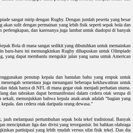
mpiade sangat mirip dengan Rugby. Dengan jumlah peserta yang besar
g akan sulit dengan permainan yang lebih fisik seperti sepak bola dan
 perlengkapan, dan karenanya juga lambat untuk diadopsi di banyak
 Sepak Bola di mana sangat sedikit yang dibutuhkan untuk memainkan
san lain baru-baru ini memungkinkan Rugby dihapuskan untuk Olimpiade
rang, yang dapat membantu mengukir jalan yang sama untuk American
 menggunakan penutup kepala dan bantalan bahu yang empuk untuk
ah menengah sementara juga menangani beberapa kekhawatiran untuk
dan tidak hanya di NFL di mana gegar otak menjadi perhatian utama.
ang dan tabrakan dapat bermanifestasi dalam cedera otak serupa di
ma sekali, menunjukkan bahwa kepala anak-anak adalah “bagian yang
a kepala. dan cedera otak daripada orang dewasa.”
 jauh melampaui pertumbuhan sepak bola tekel tradisional. Banyak
n menciptakan liga dan divisi yang terorganisir. Ini bahkan olahraga
nkan partisipasi yang lebih mudah versus sifat fisik tekel. Dan dia