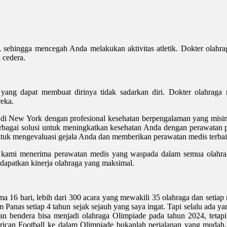
da, sehingga mencegah Anda melakukan aktivitas atletik. Dokter ola
 cedera.
an yang dapat membuat dirinya tidak sadarkan diri. Dokter olahra
eka.
ik di New York dengan profesional kesehatan berpengalaman yang misi
erbagai solusi untuk meningkatkan kesehatan Anda dengan perawatan p
untuk mengevaluasi gejala Anda dan memberikan perawatan medis terba
 kami menerima perawatan medis yang waspada dalam semua olahrag
mendapatkan kinerja olahraga yang maksimal.
lama 16 hari, lebih dari 300 acara yang mewakili 35 olahraga dan seti
nas setiap 4 tahun sejak sejauh yang saya ingat. Tapi selalu ada yan
 dan bendera bisa menjadi olahraga Olimpiade pada tahun 2024, tet
can Football ke dalam Olimpiade bukanlah perjalanan yang mudah, di