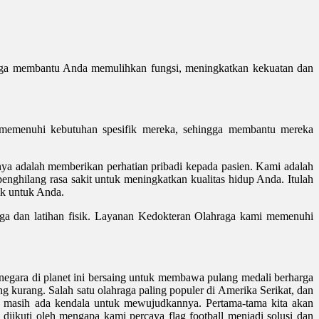
hraga membantu Anda memulihkan fungsi, meningkatkan kekuatan dan
ga memenuhi kebutuhan spesifik mereka, sehingga membantu mereka
nya adalah memberikan perhatian pribadi kepada pasien. Kami adalah
enghilang rasa sakit untuk meningkatkan kualitas hidup Anda. Itulah
ik untuk Anda.
a dan latihan fisik. Layanan Kedokteran Olahraga kami memenuhi
ap negara di planet ini bersaing untuk membawa pulang medali berharga
g kurang. Salah satu olahraga paling populer di Amerika Serikat, dan
api masih ada kendala untuk mewujudkannya. Pertama-tama kita akan
ikuti oleh mengapa kami percaya flag football menjadi solusi dan