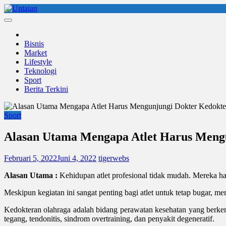
Skip
to
Untaian
untaian terkini
content
Bisnis
Market
Lifestyle
Teknologi
Sport
Berita Terkini
Sport
Alasan Utama Mengapa Atlet Harus Meng
Februari 5, 2022
Juni 4, 2022
tigerwebs
Alasan Utama :
Kehidupan atlet profesional tidak mudah. Mereka har
Meskipun kegiatan ini sangat penting bagi atlet untuk tetap bugar, m
Kedokteran olahraga adalah bidang perawatan kesehatan yang berkemb
tegang, tendonitis, sindrom overtraining, dan penyakit degeneratif.