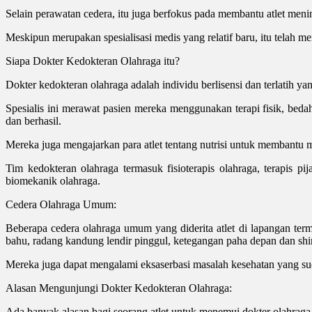
Selain perawatan cedera, itu juga berfokus pada membantu atlet men
Meskipun merupakan spesialisasi medis yang relatif baru, itu telah
Siapa Dokter Kedokteran Olahraga itu?
Dokter kedokteran olahraga adalah individu berlisensi dan terlatih ya
Spesialis ini merawat pasien mereka menggunakan terapi fisik, bedah 
dan berhasil.
Mereka juga mengajarkan para atlet tentang nutrisi untuk membantu 
Tim kedokteran olahraga termasuk fisioterapis olahraga, terapis pijat
biomekanik olahraga.
Cedera Olahraga Umum:
Beberapa cedera olahraga umum yang diderita atlet di lapangan termas
bahu, radang kandung lendir pinggul, ketegangan paha depan dan shin
Mereka juga dapat mengalami eksaserbasi masalah kesehatan yang suda
Alasan Mengunjungi Dokter Kedokteran Olahraga:
Ada banyak alasan bagi seorang atlet untuk menemui dokter olahraga