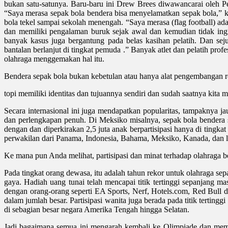
bukan satu-satunya. Baru-baru ini Drew Brees diwawancarai oleh P
“Saya merasa sepak bola bendera bisa menyelamatkan sepak bola,” ka
bola tekel sampai sekolah menengah. “Saya merasa (flag football) a
dan memiliki pengalaman buruk sejak awal dan kemudian tidak in
banyak kasus juga bergantung pada belas kasihan pelatih. Dan sej
bantalan berlanjut di tingkat pemuda .” Banyak atlet dan pelatih pr
olahraga menggemakan hal itu.
Bendera sepak bola bukan kebetulan atau hanya alat pengembangan re
topi memiliki identitas dan tujuannya sendiri dan sudah saatnya kita 
Secara internasional ini juga mendapatkan popularitas, tampaknya j
dan perlengkapan penuh. Di Meksiko misalnya, sepak bola bendera 
dengan dan diperkirakan 2,5 juta anak berpartisipasi hanya di tingk
perwakilan dari Panama, Indonesia, Bahama, Meksiko, Kanada, dan 
Ke mana pun Anda melihat, partisipasi dan minat terhadap olahraga 
Pada tingkat orang dewasa, itu adalah tahun rekor untuk olahraga s
gaya. Hadiah uang tunai telah mencapai titik tertinggi sepanjang m
dengan orang-orang seperti EA Sports, Nerf, Hotels.com, Red Bull da
dalam jumlah besar. Partisipasi wanita juga berada pada titik terti
di sebagian besar negara Amerika Tengah hingga Selatan.
Jadi bagaimana semua ini mengarah kembali ke Olimpiade dan memasu