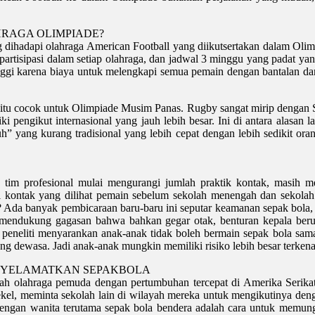
RAGA OLIMPIADE?
ng dihadapi olahraga American Football yang diikutsertakan dalam Oli
rpartisipasi dalam setiap olahraga, dan jadwal 3 minggu yang padat yan
nggi karena biaya untuk melengkapi semua pemain dengan bantalan dan
a itu cocok untuk Olimpiade Musim Panas. Rugby sangat mirip dengan
liki pengikut internasional yang jauh lebih besar. Ini di antara ala
uh” yang kurang tradisional yang lebih cepat dengan lebih sedikit o
 tim profesional mulai mengurangi jumlah praktik kontak, masih
si kontak yang dilihat pemain sebelum sekolah menengah dan sekol
 Ada banyak pembicaraan baru-baru ini seputar keamanan sepak bola, 
ul mendukung gagasan bahwa bahkan gegar otak, benturan kepala berul
k peneliti menyarankan anak-anak tidak boleh bermain sepak bola sa
rang dewasa. Jadi anak-anak mungkin memiliki risiko lebih besar terken
ENYELAMATKAN SEPAKBOLA
ah olahraga pemuda dengan pertumbuhan tercepat di Amerika Serikat,
kel, meminta sekolah lain di wilayah mereka untuk mengikutinya denga
dengan wanita terutama sepak bola bendera adalah cara untuk memungki