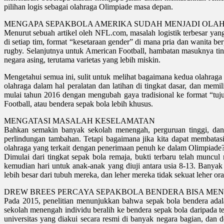
pilihan logis sebagai olahraga Olimpiade masa depan.
MENGAPA SEPAKBOLA AMERIKA SUDAH MENJADI OLAH
Menurut sebuah artikel oleh NFL.com, masalah logistik terbesar ya
di setiap tim, format “kesetaraan gender” di mana pria dan wanita be
rugby. Selanjutnya untuk American Football, hambatan masuknya ti
negara asing, terutama varietas yang lebih miskin.
Mengetahui semua ini, sulit untuk melihat bagaimana kedua olahrag
olahraga dalam hal peralatan dan latihan di tingkat dasar, dan memi
mulai tahun 2016 dengan mengubah gaya tradisional ke format “tuj
Football, atau bendera sepak bola lebih khusus.
MENGATASI MASALAH KESELAMATAN
Bahkan semakin banyak sekolah menengah, perguruan tinggi, dan
perlindungan tambahan. Tetapi bagaimana jika kita dapat membata
olahraga yang terkait dengan penerimaan penuh ke dalam Olimpiade?
Dimulai dari tingkat sepak bola remaja, bukti terbaru telah munc
kemudian hari untuk anak-anak yang diuji antara usia 8-13. Banya
lebih besar dari tubuh mereka, dan leher mereka tidak sekuat leher o
DREW BREES PERCAYA SEPAKBOLA BENDERA BISA M
Pada 2015, penelitian menunjukkan bahwa sepak bola bendera adal
sekolah menengah individu beralih ke bendera sepak bola daripada te
universitas yang diakui secara resmi di banyak negara bagian, dan 