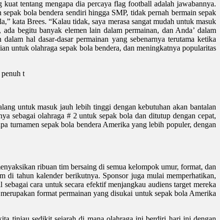
kuat tentang mengapa dia percaya flag football adalah jawabannya.
n sepak bola bendera sendiri hingga SMP, tidak pernah bermain sepak
la,” kata Brees. “Kalau tidak, saya merasa sangat mudah untuk masuk
 ada begitu banyak elemen lain dalam permainan, dan Anda’ dalam
n dalam hal dasar-dasar permainan yang sebenarnya terutama ketika
jian untuk olahraga sepak bola bendera, dan meningkatnya popularitas
 penuh t
halang untuk masuk jauh lebih tinggi dengan kebutuhan akan bantalan
a sebagai olahraga # 2 untuk sepak bola dan ditutup dengan cepat,
erapa turnamen sepak bola bendera Amerika yang lebih populer, dengan
menyaksikan ribuan tim bersaing di semua kelompok umur, format, dan
tim di tahun kalender berikutnya. Sponsor juga mulai memperhatikan,
l sebagai cara untuk secara efektif menjangkau audiens target mereka
dan merupakan format permainan yang disukai untuk sepak bola Amerika
injau sedikit sejarah di mana olahraga ini berdiri hari ini dengan