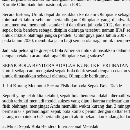
Komite Olimpiade Internasional, atau IOC.
Secara historis, Untuk dapat dimasukkan ke dalam Olimpiade sebaga
minimal 6 tahun sebelum pertandingan Olimpiade yang dijadwalk
turnamennya, memenuhi standar ini dan disetujui pada 2012, dan me
sepak bola bendera sebagai disiplin olahraga tersebut, namun IFAF 
untuk inklusi olahraga jangka pendek. Untungnya pada tahun 2007, 
pada tahun 2020, membuka jalan bagi semua olahraga untuk mempre
Jadi ada peluang bagi sepak bola Amerika untuk dimasukkan dalam aca
dengan cetakan acara olahraga Olimpiade yang sukses?
SEPAK BOLA BENDERA ADALAH KUNCI KETERLIBATAN 
Untuk setiap cara mengatasi sepak bola tidak sesuai dengan cetakan 
untuk dimasukkan sebagai olahraga Olimpiade berikutnya.
1. Ini Kurang Menuntut Secara Fisik daripada Sepak Bola Tackle
Seperti yang telah kita ketahui, sepak bola bendera adalah alternatif
sudah terbukti menjadi model sukses yang dipuji karena melestarika
fisik olahraga, mengingat Anda memiliki waktu kurang dari 3 mingg
bermain 6-7 pertandingan sepak bola kontak penuh dengan daftar ter
jarang memainkan 6-7 pertandingan di akhir pekan atau kadang-kadang
2. Minat Sepak Bola Bendera Internasional Meledak