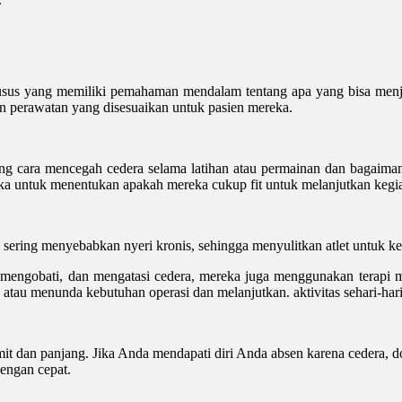
 khusus yang memiliki pemahaman mendalam tentang apa yang bisa menj
an perawatan yang disesuaikan untuk pasien mereka.
ntang cara mencegah cedera selama latihan atau permainan dan baga
eka untuk menentukan apakah mereka cukup fit untuk melanjutkan kegia
sering menyebabkan nyeri kronis, sehingga menyulitkan atlet untuk ke
mengobati, dan mengatasi cedera, mereka juga menggunakan terapi man
atau menunda kebutuhan operasi dan melanjutkan. aktivitas sehari-har
rumit dan panjang. Jika Anda mendapati diri Anda absen karena cedera
dengan cepat.