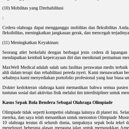
(10) Mobilitas yang Direhabilitasi
:
Cedera olahraga dapat mengganggu mobilitas dan fleksibilitas An
fleksibilitas, meningkatkan jangkauan gerak, dan mencegah terjadinya
(11) Meningkatkan Keyakinan:
Seorang atlet berkelahi dengan berbagai jenis cedera di lapang
mendapatkan kembali kepercayaan diri dan menikmati permainan mer
MaxWell Medical adalah salah satu fasilitas perawatan medis terba
ahli dalam terapi dan rehabilitasi pereda nyeri. Kami menawarkan b
sebabnya kami menyediakan portofolio profesional yang luar biasa 
Dokter kedokteran olahraga kami memastikan bahwa semua pasien
tuntutan sosial dari aktivitas fisik melalui tim interdisipliner untuk 
Kasus Sepak Bola Bendera Sebagai Olahraga Olimpiade
Olimpiade tidak seperti kompetisi olahraga lainnya di planet ini. Se
mereka, dan saya telah menantikan untuk menonton Olimpiade Musim Pa
10 olahraga teratas di seluruh dunia, tampaknya sepak bola tekel
menelusuri beberapa alasan mengapa jalan untuk memasukkan Ameri