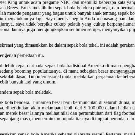
eter King untuk acara pregame NBC dan memiliki beberapa kata yang 
ta Brees. Brees melatih tim sepak bola bendera putranya, dan bermai
dalah metode pengantar yang bagus untuk banyak anak tentang sepak bo
gin memainkannya lagi. Saya merasa begitu Anda memasang bantalan,
ujurnya, saya tidak berpikir cukup pelatih yang cukup berpengalama
ofesional lainnya juga mengungkapkan sentimen serupa, menyanyikan pu
kreasi yang dimasukkan ke dalam sepak bola tekel, ini adalah gerakan
mengenali perbedaan itu.
auh lebih cepat daripada sepak bola tradisional Amerika di mana peng
sedang booming popularitasnya, di mana sebagian besar menganggapny
at sekolah dasar. Tim internasional mulai melakukan perjalanan ke beb
lebih banyak lagi yang umum.
bendera sepak bola meledak.
epak bola bendera. Turnamen besar baru bermunculan di seluruh dunia, 
asa, diperkirakan akan melampaui lebih dari $ 100.000 dalam hadiah 
n merek besar lainnya melihat nilai dan pertumbuhan dari flag footbal
nggi sepanjang masa, mencerminkan popularitasnya di tingkat pemuda, 
kkan sepak bola Amerika sebagai olahraga resmi? Pertama, mari kita t