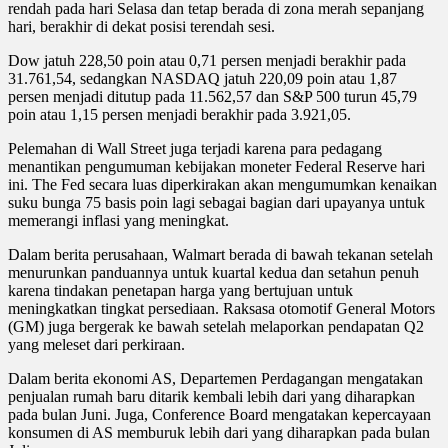
rendah pada hari Selasa dan tetap berada di zona merah sepanjang
hari, berakhir di dekat posisi terendah sesi.
Dow jatuh 228,50 poin atau 0,71 persen menjadi berakhir pada
31.761,54, sedangkan NASDAQ jatuh 220,09 poin atau 1,87
persen menjadi ditutup pada 11.562,57 dan S&P 500 turun 45,79
poin atau 1,15 persen menjadi berakhir pada 3.921,05.
Pelemahan di Wall Street juga terjadi karena para pedagang
menantikan pengumuman kebijakan moneter Federal Reserve hari
ini. The Fed secara luas diperkirakan akan mengumumkan kenaikan
suku bunga 75 basis poin lagi sebagai bagian dari upayanya untuk
memerangi inflasi yang meningkat.
Dalam berita perusahaan, Walmart berada di bawah tekanan setelah
menurunkan panduannya untuk kuartal kedua dan setahun penuh
karena tindakan penetapan harga yang bertujuan untuk
meningkatkan tingkat persediaan. Raksasa otomotif General Motors
(GM) juga bergerak ke bawah setelah melaporkan pendapatan Q2
yang meleset dari perkiraan.
Dalam berita ekonomi AS, Departemen Perdagangan mengatakan
penjualan rumah baru ditarik kembali lebih dari yang diharapkan
pada bulan Juni. Juga, Conference Board mengatakan kepercayaan
konsumen di AS memburuk lebih dari yang diharapkan pada bulan