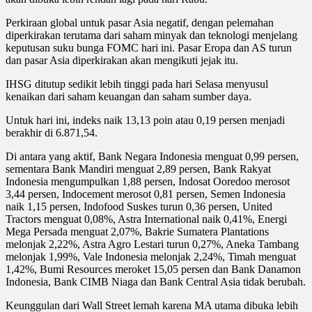
Perkiraan global untuk pasar Asia negatif, dengan pelemahan
diperkirakan terutama dari saham minyak dan teknologi menjelang
keputusan suku bunga FOMC hari ini. Pasar Eropa dan AS turun
dan pasar Asia diperkirakan akan mengikuti jejak itu.
IHSG ditutup sedikit lebih tinggi pada hari Selasa menyusul
kenaikan dari saham keuangan dan saham sumber daya.
Untuk hari ini, indeks naik 13,13 poin atau 0,19 persen menjadi
berakhir di 6.871,54.
Di antara yang aktif, Bank Negara Indonesia menguat 0,99 persen,
sementara Bank Mandiri menguat 2,89 persen, Bank Rakyat
Indonesia mengumpulkan 1,88 persen, Indosat Ooredoo merosot
3,44 persen, Indocement merosot 0,81 persen, Semen Indonesia
naik 1,15 persen, Indofood Suskes turun 0,36 persen, United
Tractors menguat 0,08%, Astra International naik 0,41%, Energi
Mega Persada menguat 2,07%, Bakrie Sumatera Plantations
melonjak 2,22%, Astra Agro Lestari turun 0,27%, Aneka Tambang
melonjak 1,99%, Vale Indonesia melonjak 2,24%, Timah menguat
1,42%, Bumi Resources meroket 15,05 persen dan Bank Danamon
Indonesia, Bank CIMB Niaga dan Bank Central Asia tidak berubah.
Keunggulan dari Wall Street lemah karena MA utama dibuka lebih