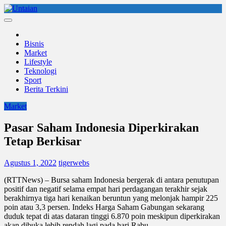
Skip
to
Untaian
untaian terkini
content
Bisnis
Market
Lifestyle
Teknologi
Sport
Berita Terkini
Market
Pasar Saham Indonesia Diperkirakan
Tetap Berkisar
Agustus 1, 2022
tigerwebs
(RTTNews) – Bursa saham Indonesia bergerak di antara penutupan
positif dan negatif selama empat hari perdagangan terakhir sejak
berakhirnya tiga hari kenaikan beruntun yang melonjak hampir 225
poin atau 3,3 persen. Indeks Harga Saham Gabungan sekarang
duduk tepat di atas dataran tinggi 6.870 poin meskipun diperkirakan
akan dibuka lebih rendah lagi pada hari Rabu.