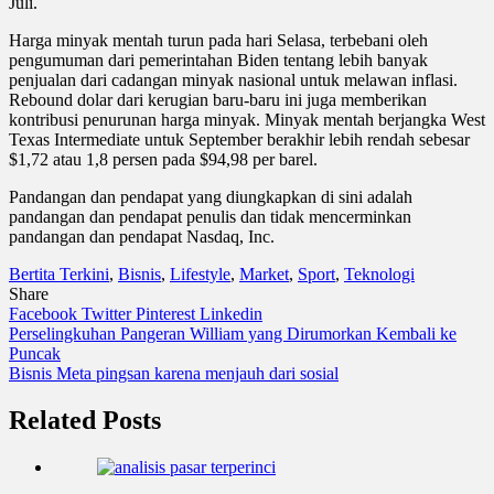
Juli.
Harga minyak mentah turun pada hari Selasa, terbebani oleh
pengumuman dari pemerintahan Biden tentang lebih banyak
penjualan dari cadangan minyak nasional untuk melawan inflasi.
Rebound dolar dari kerugian baru-baru ini juga memberikan
kontribusi penurunan harga minyak. Minyak mentah berjangka West
Texas Intermediate untuk September berakhir lebih rendah sebesar
$1,72 atau 1,8 persen pada $94,98 per barel.
Pandangan dan pendapat yang diungkapkan di sini adalah
pandangan dan pendapat penulis dan tidak mencerminkan
pandangan dan pendapat Nasdaq, Inc.
Bertita Terkini
,
Bisnis
,
Lifestyle
,
Market
,
Sport
,
Teknologi
Share
Facebook
Twitter
Pinterest
Linkedin
Navigasi
Perselingkuhan Pangeran William yang Dirumorkan Kembali ke
Puncak
pos
Bisnis Meta pingsan karena menjauh dari sosial
Related Posts