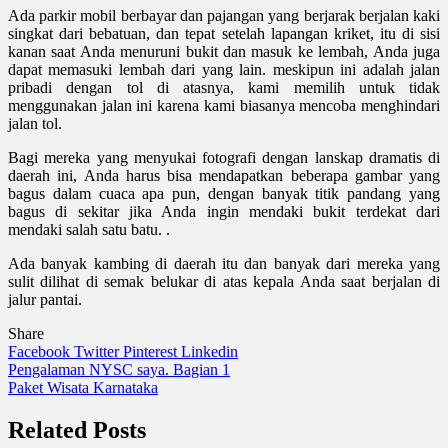
Ada parkir mobil berbayar dan pajangan yang berjarak berjalan kaki
singkat dari bebatuan, dan tepat setelah lapangan kriket, itu di sisi
kanan saat Anda menuruni bukit dan masuk ke lembah, Anda juga
dapat memasuki lembah dari yang lain. meskipun ini adalah jalan
pribadi dengan tol di atasnya, kami memilih untuk tidak
menggunakan jalan ini karena kami biasanya mencoba menghindari
jalan tol.
Bagi mereka yang menyukai fotografi dengan lanskap dramatis di
daerah ini, Anda harus bisa mendapatkan beberapa gambar yang
bagus dalam cuaca apa pun, dengan banyak titik pandang yang
bagus di sekitar jika Anda ingin mendaki bukit terdekat dari
mendaki salah satu batu. .
Ada banyak kambing di daerah itu dan banyak dari mereka yang
sulit dilihat di semak belukar di atas kepala Anda saat berjalan di
jalur pantai.
Share
Facebook
Twitter
Pinterest
Linkedin
Navigasi
Pengalaman NYSC saya. Bagian 1
Paket Wisata Karnataka
pos
Related Posts