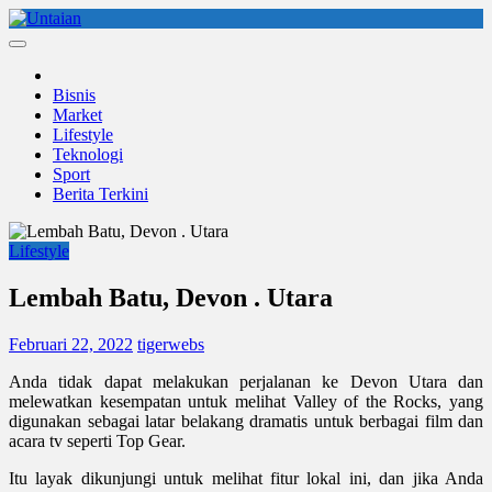
Skip
to
Untaian
untaian terkini
content
Bisnis
Market
Lifestyle
Teknologi
Sport
Berita Terkini
Lifestyle
Lembah Batu, Devon . Utara
Februari 22, 2022
tigerwebs
Anda tidak dapat melakukan perjalanan ke Devon Utara dan
melewatkan kesempatan untuk melihat Valley of the Rocks, yang
digunakan sebagai latar belakang dramatis untuk berbagai film dan
acara tv seperti Top Gear.
Itu layak dikunjungi untuk melihat fitur lokal ini, dan jika Anda