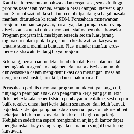
Kami telah menemukan bahwa dalam organisasi, semakin tinggi
prioritas kesehatan mental, semakin besar dampak intervensi apa
pun. Sampai saat ini, kesehatan mental dipandang sebagai masalah
manfaat, diturunkan ke ranah SDM. Perusahaan menawarkan
program bantuan karyawan, misalnya, atau jaringan saran yang
disediakan asuransi untuk membantu staf menemukan konselor.
Program-program ini, meskipun tersedia secara luas, jarang
digunakan dalam praktiknya, karena kekhawatiran karyawan
tentang stigma meminta bantuan. Plus, manajer manfaat terus-
menerus khawatir tentang biaya program.
Sekarang, persamaan ini telah berubah total. Kesehatan mental
meningkatkan agenda manajemen, dan uang disediakan untuk
diinvestasikan dalam mengidentifikasi dan menangani masalah
dengan solusi positif, proaktif, dan semakin kreatif.
Perusahaan perintis membuat program untuk cuti panjang, cuti,
tunjangan penitipan anak, dan pengaturan kerja yang jauh lebih
fleksibel. Alat-alat seperti sistem pembayaran real-time, sesi umpan
balik reguler, empat hari kerja dalam seminggu, dan lebih banyak
lagi diskusi dengan pimpinan adalah semua upaya untuk membuat
pekerjaan lebih manusiawi dan lebih sehat bagi para pekerja.
Kebijakan sederhana seperti mengizinkan anjing di kantor dapat
menghabiskan biaya yang sangat kecil namun sangat berarti bagi
karyawan.