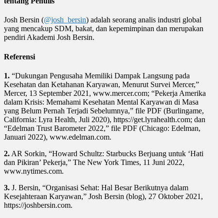
tentang Penulis
Josh Bersin (
@josh_bersin
) adalah seorang analis industri global
yang mencakup SDM, bakat, dan kepemimpinan dan merupakan
pendiri Akademi Josh Bersin.
Referensi
1.
“Dukungan Pengusaha Memiliki Dampak Langsung pada
Kesehatan dan Ketahanan Karyawan, Menurut Survei Mercer,”
Mercer, 13 September 2021, www.mercer.com; “Pekerja Amerika
dalam Krisis: Memahami Kesehatan Mental Karyawan di Masa
yang Belum Pernah Terjadi Sebelumnya,” file PDF (Burlingame,
California: Lyra Health, Juli 2020), https://get.lyrahealth.com; dan
“Edelman Trust Barometer 2022,” file PDF (Chicago: Edelman,
Januari 2022), www.edelman.com.
2.
AR Sorkin, “Howard Schultz: Starbucks Berjuang untuk ‘Hati
dan Pikiran’ Pekerja,” The New York Times, 11 Juni 2022,
www.nytimes.com.
3.
J. Bersin, “Organisasi Sehat: Hal Besar Berikutnya dalam
Kesejahteraan Karyawan,” Josh Bersin (blog), 27 Oktober 2021,
https://joshbersin.com.