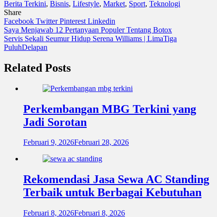
Berita Terkini
,
Bisnis
,
Lifestyle
,
Market
,
Sport
,
Teknologi
Share
Facebook
Twitter
Pinterest
Linkedin
Navigasi
Saya Menjawab 12 Pertanyaan Populer Tentang Botox
Servis Sekali Seumur Hidup Serena Williams | LimaTiga
pos
PuluhDelapan
Related Posts
Perkembangan MBG Terkini yang
Jadi Sorotan
Februari 9, 2026
Februari 28, 2026
Rekomendasi Jasa Sewa AC Standing
Terbaik untuk Berbagai Kebutuhan
Februari 8, 2026
Februari 8, 2026