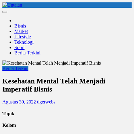
Skip
to
Untaian
untaian terkini
content
Bisnis
Market
Lifestyle
Teknologi
Sport
Berita Terkini
Berita Terkini
Kesehatan Mental Telah Menjadi
Imperatif Bisnis
Agustus 30, 2022
tigerwebs
Topik
Kolom