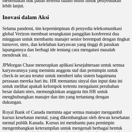
menentukan titik panas tertentu dalam bisnis untuk penyelidikan
lebih lanjut.
Inovasi dalam Aksi
Selama pandemi, tim kepemimpinan di penyedia telekomunikasi
global Verizon membuat serangkaian panggilan konferensi dua
mingguan untuk membantu manajer senior berempati dengan tingkat
turnover, stres, dan kelelahan karyawan yang tinggi di pasukan
lapangannya dan berbagi ide tentang cara mengatasi masalah
mendesak ini. .
JPMorgan Chase menerapkan aplikasi kesejahteraan untuk semua
karyawannya yang meminta anggota staf dan pemimpin untuk
check-in secara teratur untuk memberi tahu sistem bagaimana
perasaan mereka hari itu. HR memantau sinyal dan input data ini
untuk melihat apakah kelompok tertentu mengalami perubahan
besar dalam stres, memungkinkan anggota tim HR untuk
menghubungkan manajer dan tim yang tertantang dengan
dukungan.
Royal Bank of Canada meminta agar semua manajer mengambil
kursus kesehatan mental, yang dikembangkan oleh dewan kesehatan
mental publik Kanada. Kursus ini membantu para pemimpin
mengembangkan keterampilan untuk mengenali berbagai bentuk