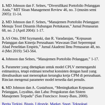
1.
MD Johnson dan F. Selnes, “Diversifikasi Portofolio Pelanggan
Anda,” MIT Sloan Management Review 46, no. 3 (musim semi
2005): 11-14.
2.
MD Johnson dan F. Selnes, “Manajemen Portofolio Pelanggan:
Menuju Teori Dinamis Hubungan Pertukaran,” Jurnal Pemasaran
68, no. 2 (April 2004): 1-17.
3.
AS Otto, DM Szymanski, dan R. Varadarajan, “Kepuasan
Pelanggan dan Kinerja Perusahaan: Wawasan Dari Seperempat
Abad Penelitian Empiris,” Jurnal Akademi Ilmu Pemasaran 48, no.
4 (Mei 2019): 543-564.
4.
Johnson dan Selnes, “Manajemen Portofolio Pelanggan,” 1-17.
5.
Parameter yang ditetapkan untuk model CPLV memengaruhi
estimasinya, tetapi estimasi tersebut konsisten dengan hasil yang
direalisasikan saat menerapkan kerangka kerja CPM di perusahaan.
Rincian mengenai parameter model tersedia dari penulis.
6.
MD Johnson dan A. Gustafsson, “Meningkatkan Kepuasan
Pelanggan, Loyalitas, dan Laba: Pengukuran dan Sistem
Manajemen Terpadu” (San Francisco: Jossey-Bass, 2000).
Berita Terkini
,
Bisnis
,
Lifestyle
,
Market
,
Sport
,
Teknologi