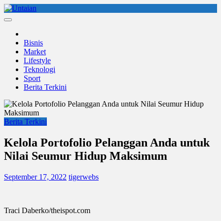
Skip
to
Untaian
untaian terkini
content
Bisnis
Market
Lifestyle
Teknologi
Sport
Berita Terkini
Berita Terkini
Kelola Portofolio Pelanggan Anda untuk
Nilai Seumur Hidup Maksimum
September 17, 2022
tigerwebs
Traci Daberko/theispot.com