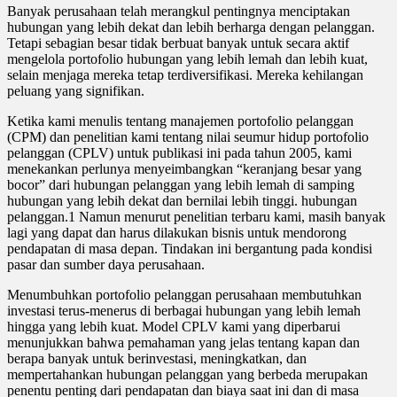
Banyak perusahaan telah merangkul pentingnya menciptakan
hubungan yang lebih dekat dan lebih berharga dengan pelanggan.
Tetapi sebagian besar tidak berbuat banyak untuk secara aktif
mengelola portofolio hubungan yang lebih lemah dan lebih kuat,
selain menjaga mereka tetap terdiversifikasi. Mereka kehilangan
peluang yang signifikan.
Ketika kami menulis tentang manajemen portofolio pelanggan
(CPM) dan penelitian kami tentang nilai seumur hidup portofolio
pelanggan (CPLV) untuk publikasi ini pada tahun 2005, kami
menekankan perlunya menyeimbangkan “keranjang besar yang
bocor” dari hubungan pelanggan yang lebih lemah di samping
hubungan yang lebih dekat dan bernilai lebih tinggi. hubungan
pelanggan.1 Namun menurut penelitian terbaru kami, masih banyak
lagi yang dapat dan harus dilakukan bisnis untuk mendorong
pendapatan di masa depan. Tindakan ini bergantung pada kondisi
pasar dan sumber daya perusahaan.
Menumbuhkan portofolio pelanggan perusahaan membutuhkan
investasi terus-menerus di berbagai hubungan yang lebih lemah
hingga yang lebih kuat. Model CPLV kami yang diperbarui
menunjukkan bahwa pemahaman yang jelas tentang kapan dan
berapa banyak untuk berinvestasi, meningkatkan, dan
mempertahankan hubungan pelanggan yang berbeda merupakan
penentu penting dari pendapatan dan biaya saat ini dan di masa