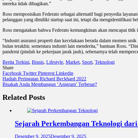
mereka tidak dibagikan.”
Ross memposisikan Federato sebagai alternatif bagi penyedia layana
pelanggan yang dimiliki startup saat ini, tetapi dia mengidentifikas
Ross mengatakan bahwa Federato kemungkinan akan mencapai titik im
“Industri asuransi properti dan kecelakaan berada dalam momen unik 
bulan terakhir, sementara industri lain menderita,” bantuan Ross. “D
pandemi (pindah ke pekerjaan jarak jauh), sebenarnya telah memper
Berita Terkini
,
Bisnis
,
Lifestyle
,
Market
,
Sport
,
Teknologi
Share
Facebook
Twitter
Pinterest
Linkedin
Navigasi
Hadiah Peringatan Richard Beckhard 2022
Bisakah Anda Membangun ‘Anigram’ Terbesar?
pos
Related Posts
Sejarah Perkembangan Teknologi dar
Desember 9, 2025
Desember 9, 2025