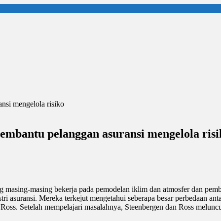
mbantu pelanggan asuransi mengelola risi
ang masing-masing bekerja pada pemodelan iklim dan atmosfer dan pemb
tri asuransi. Mereka terkejut mengetahui seberapa besar perbedaan ant
t Ross. Setelah mempelajari masalahnya, Steenbergen dan Ross melun