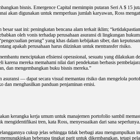
kan bisnis. Emergence Capital memimpin putaran Seri A $ 15 juta di 
ng tunai akan digunakan untuk memperluas jumlah karyawan, Ross menga
besar saat ini: peningkatan bencana alam terkait iklim; “ketidakpastian
sebabkan oleh vonis terhadap perusahaan asuransi di lingkungan huku
pengecualian perang” yang khas dalam kebijakan siber, dan keputusan b
ntang apakah perusahaan harus diizinkan untuk mentransfer risiko.
embantu menciptakan efisiensi operasional, sesuatu yang dilakukan de
li karena mereka memahami nilai dari pendekatan berbasis pembelaja
kan, dan mengembangkan buku bisnis mereka.”
suransi — dapat secara visual memantau risiko dan mengelola portofo
iko dan menghasilkan panduan penjaminan emisi.
an kerangka kerja umum untuk manajemen portofolio sambil memastika
k mengidentifikasi tren, kata Ross, menyesuaikan dari sana seperlunya
anggannya cukup jelas sehingga tidak berbagi atau mengumpulkan inf
ih memungkinkan beberapa tingkat parit untuk dikembangkan, tetapi p