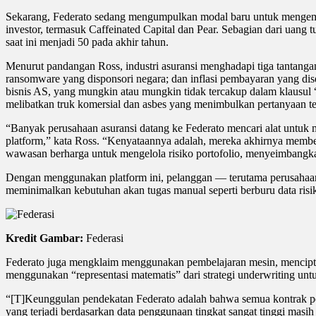
Sekarang, Federato sedang mengumpulkan modal baru untuk mengembang
investor, termasuk Caffeinated Capital dan Pear. Sebagian dari ua
saat ini menjadi 50 pada akhir tahun.
Menurut pandangan Ross, industri asuransi menghadapi tiga tantangan 
ransomware yang disponsori negara; dan inflasi pembayaran yang di
bisnis AS, yang mungkin atau mungkin tidak tercakup dalam klausul “
melibatkan truk komersial dan asbes yang menimbulkan pertanyaan te
“Banyak perusahaan asuransi datang ke Federato mencari alat untuk m
platform,” kata Ross. “Kenyataannya adalah, mereka akhirnya membe
wawasan berharga untuk mengelola risiko portofolio, menyeimbang
Dengan menggunakan platform ini, pelanggan — terutama perusahaan a
meminimalkan kebutuhan akan tugas manual seperti berburu data ris
Kredit Gambar:
Federasi
Federato juga mengklaim menggunakan pembelajaran mesin, menciptak
menggunakan “representasi matematis” dari strategi underwriting untu
“[T]Keunggulan pendekatan Federato adalah bahwa semua kontrak pel
yang terjadi berdasarkan data penggunaan tingkat sangat tinggi mas