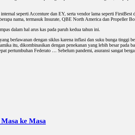
n internal seperti Accenture dan EY, serta vendor lama seperti First
i beberapa nama, termasuk Insurate, QBE North America dan Propeller Bo
pas dalam hal arus kas pada paruh kedua tahun ini.
yang berlawanan dengan siklus karena inflasi dan suku bunga tinggi b
inamika itu, dikombinasikan dengan penekanan yang lebih besar pada baka
cepat pertumbuhan Federato … Sebelum pandemi, asuransi sangat berga
i Masa ke Masa