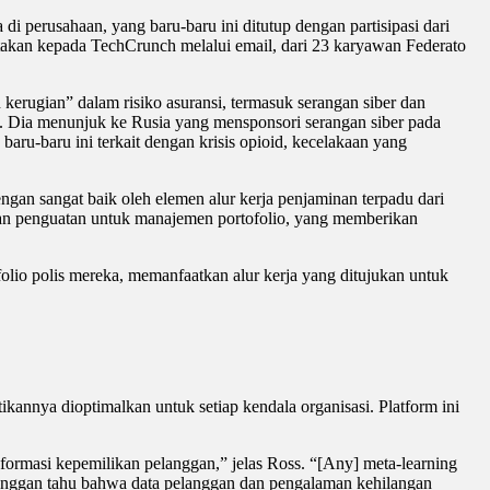
perusahaan, yang baru-baru ini ditutup dengan partisipasi dari
takan kepada TechCrunch melalui email, dari 23 karyawan Federato
 kerugian” dalam risiko asuransi, termasuk serangan siber dan
m. Dia menunjuk ke Rusia yang mensponsori serangan siber pada
aru-baru ini terkait dengan krisis opioid, kecelakaan yang
ngan sangat baik oleh elemen alur kerja penjaminan terpadu dari
ran penguatan untuk manajemen portofolio, yang memberikan
lio polis mereka, memanfaatkan alur kerja yang ditujukan untuk
nnya dioptimalkan untuk setiap kendala organisasi. Platform ini
.
ormasi kepemilikan pelanggan,” jelas Ross. “[Any] meta-learning
elanggan tahu bahwa data pelanggan dan pengalaman kehilangan