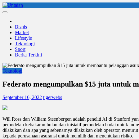
Skip
to
Untaian
untaian terkini
content
Bisnis
Market
Lifestyle
Teknologi
Sport
Berita Terkini
Teknologi
Federato mengumpulkan $15 juta untuk me
September 16, 2022
tigerwebs
Will Ross dan William Steenbergen adalah peneliti AI di Stanford y
pemodelan kebakaran hutan dan inisiatif pemodelan badai untuk indus
dilakukan dan apa yang sebenarnya dilakukan oleh operator, menuru
kepada perusahaan asuransi untuk memilih dan menentukan risiko.