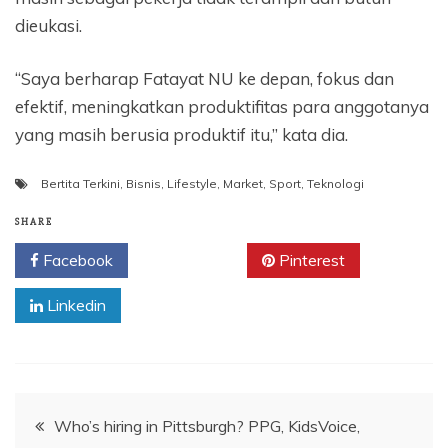
dieukasi.
“Saya berharap Fatayat NU ke depan, fokus dan
efektif, meningkatkan produktifitas para anggotanya
yang masih berusia produktif itu,” kata dia.
Bertita Terkini
,
Bisnis
,
Lifestyle
,
Market
,
Sport
,
Teknologi
SHARE
Facebook
Twitter
Pinterest
Linkedin
Navigasi
Who’s hiring in Pittsburgh? PPG, KidsVoice,