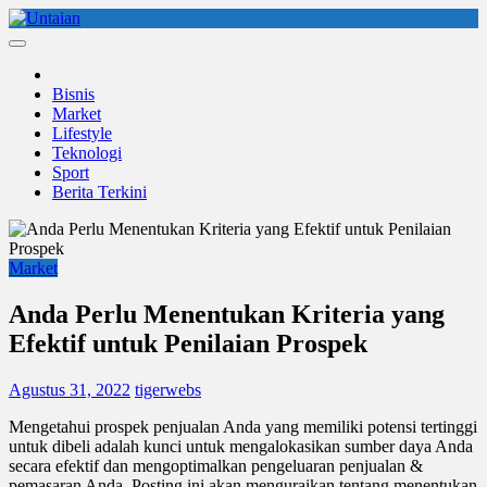
Skip
to
Untaian
untaian terkini
content
Bisnis
Market
Lifestyle
Teknologi
Sport
Berita Terkini
Market
Anda Perlu Menentukan Kriteria yang
Efektif untuk Penilaian Prospek
Agustus 31, 2022
tigerwebs
Mengetahui prospek penjualan Anda yang memiliki potensi tertinggi
untuk dibeli adalah kunci untuk mengalokasikan sumber daya Anda
secara efektif dan mengoptimalkan pengeluaran penjualan &
pemasaran Anda. Posting ini akan menguraikan tentang menentukan