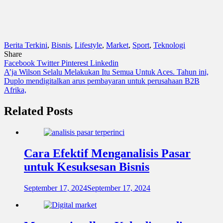
Berita Terkini
,
Bisnis
,
Lifestyle
,
Market
,
Sport
,
Teknologi
Share
Facebook
Twitter
Pinterest
Linkedin
Navigasi
A’ja Wilson Selalu Melakukan Itu Semua Untuk Aces. Tahun ini,
Duplo mendigitalkan arus pembayaran untuk perusahaan B2B
pos
Afrika,
Related Posts
Cara Efektif Menganalisis Pasar
untuk Kesuksesan Bisnis
September 17, 2024
September 17, 2024