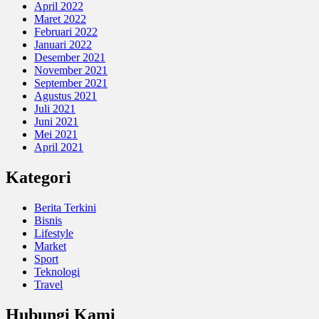
April 2022
Maret 2022
Februari 2022
Januari 2022
Desember 2021
November 2021
September 2021
Agustus 2021
Juli 2021
Juni 2021
Mei 2021
April 2021
Kategori
Berita Terkini
Bisnis
Lifestyle
Market
Sport
Teknologi
Travel
Hubungi Kami