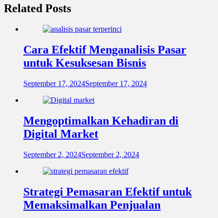
Related Posts
Cara Efektif Menganalisis Pasar
untuk Kesuksesan Bisnis
September 17, 2024
September 17, 2024
Mengoptimalkan Kehadiran di
Digital Market
September 2, 2024
September 2, 2024
Strategi Pemasaran Efektif untuk
Memaksimalkan Penjualan