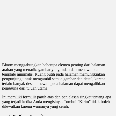
Bloom menggabungkan beberapa elemen penting dari halaman
arahan yang menarik: gambar yang indah dan menawan dan
template minimalis. Ruang putih pada halaman memungkinkan
pengunjung untuk mengambil semua gambar dan detail, karena
terlalu banyak desain mewah pada halaman dapat mengalihkan
pengguna dari tujuan utama.
Ini memiliki formulir paruh atas dan penjelasan singkat tentang apa
yang terjadi ketika Anda mengisinya. Tombol “Kirim” tidak boleh
dilewatkan karena warnanya yang cerah.