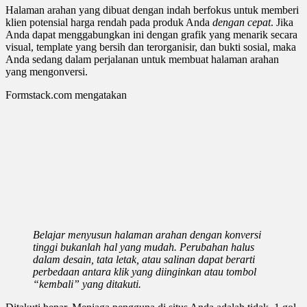
Halaman arahan yang dibuat dengan indah berfokus untuk memberi
klien potensial harga rendah pada produk Anda
dengan cepat
. Jika
Anda dapat menggabungkan ini dengan grafik yang menarik secara
visual, template yang bersih dan terorganisir, dan bukti sosial, maka
Anda sedang dalam perjalanan untuk membuat halaman arahan
yang mengonversi.
Formstack.com mengatakan
Belajar menyusun halaman arahan dengan konversi
tinggi bukanlah hal yang mudah. Perubahan halus
dalam desain, tata letak, atau salinan dapat berarti
perbedaan antara klik yang diinginkan atau tombol
“kembali” yang ditakuti.