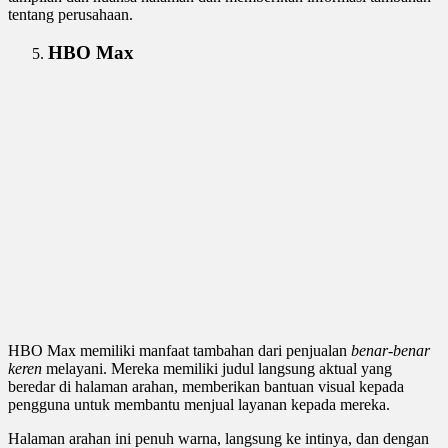
tentang perusahaan.
HBO Max
HBO Max memiliki manfaat tambahan dari penjualan
benar-benar
keren
melayani. Mereka memiliki judul langsung aktual yang
beredar di halaman arahan, memberikan bantuan visual kepada
pengguna untuk membantu menjual layanan kepada mereka.
Halaman arahan ini penuh warna, langsung ke intinya, dan dengan