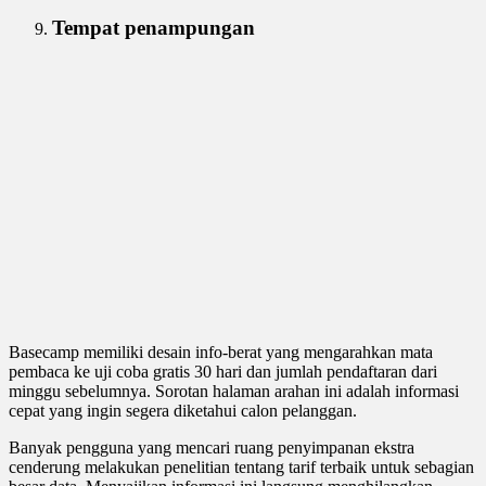
Tempat penampungan
Basecamp memiliki desain info-berat yang mengarahkan mata
pembaca ke uji coba gratis 30 hari dan jumlah pendaftaran dari
minggu sebelumnya. Sorotan halaman arahan ini adalah informasi
cepat yang ingin segera diketahui calon pelanggan.
Banyak pengguna yang mencari ruang penyimpanan ekstra
cenderung melakukan penelitian tentang tarif terbaik untuk sebagian