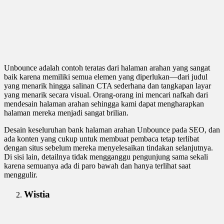
Unbounce adalah contoh teratas dari halaman arahan yang sangat
baik karena memiliki semua elemen yang diperlukan—dari judul
yang menarik hingga salinan CTA sederhana dan tangkapan layar
yang menarik secara visual. Orang-orang ini mencari nafkah dari
mendesain halaman arahan sehingga kami dapat mengharapkan
halaman mereka menjadi sangat brilian.
Desain keseluruhan bank halaman arahan Unbounce pada SEO, dan
ada konten yang cukup untuk membuat pembaca tetap terlibat
dengan situs sebelum mereka menyelesaikan tindakan selanjutnya.
Di sisi lain, detailnya tidak mengganggu pengunjung sama sekali
karena semuanya ada di paro bawah dan hanya terlihat saat
menggulir.
Wistia