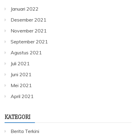
Januari 2022
Desember 2021
November 2021
September 2021
Agustus 2021
Juli 2021
Juni 2021
Mei 2021
April 2021
KATEGORI
Berita Terkini