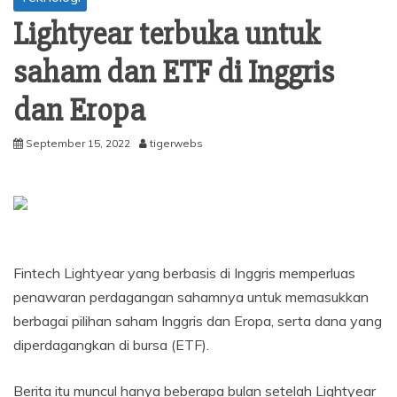
Lightyear terbuka untuk
saham dan ETF di Inggris
dan Eropa
September 15, 2022
tigerwebs
Fintech Lightyear yang berbasis di Inggris memperluas
penawaran perdagangan sahamnya untuk memasukkan
berbagai pilihan saham Inggris dan Eropa, serta dana yang
diperdagangkan di bursa (ETF).
Berita itu muncul hanya beberapa bulan setelah Lightyear