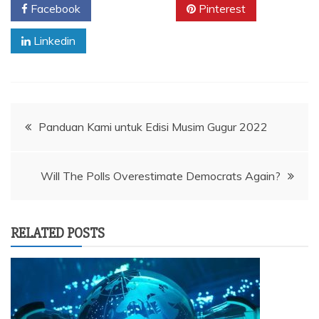
Facebook
Twitter
Pinterest
Linkedin
Navigasi
Panduan Kami untuk Edisi Musim Gugur 2022
pos
Will The Polls Overestimate Democrats Again?
RELATED POSTS