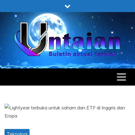
Skip
to
content
UNTAIAN
UNTAIAN TERKINI
Teknologi