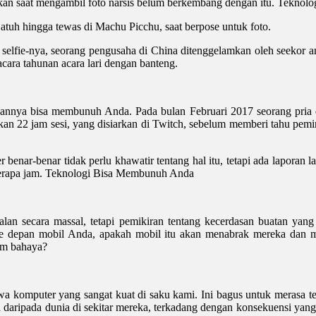
nakan saat mengambil foto narsis belum berkembang dengan itu. Tekn
jatuh hingga tewas di Machu Picchu, saat berpose untuk foto.
selfie-nya, seorang pengusaha di China ditenggelamkan oleh seekor anj
cara tahunan acara lari dengan banteng.
nnya bisa membunuh Anda. Pada bulan Februari 2017 seorang pria d
22 jam sesi, yang disiarkan di Twitch, sebelum memberi tahu pemir
benar-benar tidak perlu khawatir tentang hal itu, tetapi ada laporan 
berapa jam. Teknologi Bisa Membunuh Anda
lan secara massal, tetapi pemikiran tentang kecerdasan buatan yan
t ke depan mobil Anda, apakah mobil itu akan menabrak mereka da
am bahaya?
komputer yang sangat kuat di saku kami. Ini bagus untuk merasa terhu
a daripada dunia di sekitar mereka, terkadang dengan konsekuensi ya