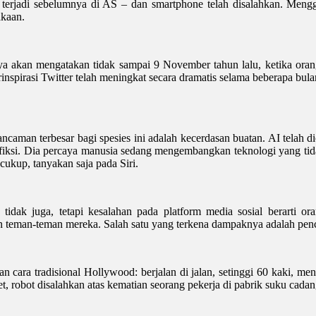
 terjadi sebelumnya di AS – dan smartphone telah disalahkan. Men
akaan.
ya akan mengatakan tidak sampai 9 November tahun lalu, ketika orang 
nspirasi Twitter telah meningkat secara dramatis selama beberapa bulan
an terbesar bagi spesies ini adalah kecerdasan buatan. AI telah dica
i fiksi. Dia percaya manusia sedang mengembangkan teknologi yang ti
ukup, tanyakan saja pada Siri.
idak juga, tetapi kesalahan pada platform media sosial berarti
 teman-teman mereka. Salah satu yang terkena dampaknya adalah penci
ara tradisional Hollywood: berjalan di jalan, setinggi 60 kaki, men
et, robot disalahkan atas kematian seorang pekerja di pabrik suku cada