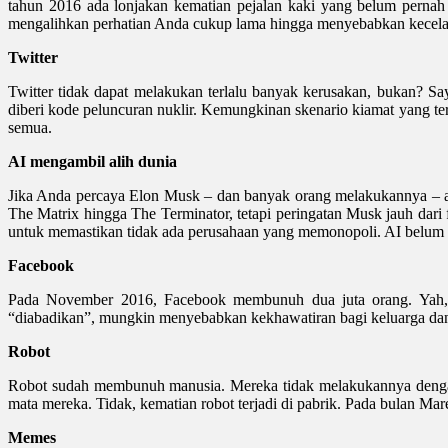
tahun 2016 ada lonjakan kematian pejalan kaki yang belum pernah
mengalihkan perhatian Anda cukup lama hingga menyebabkan kecel
Twitter
Twitter tidak dapat melakukan terlalu banyak kerusakan, bukan? Sa
diberi kode peluncuran nuklir. Kemungkinan skenario kiamat yang teri
semua.
AI mengambil alih dunia
Jika Anda percaya Elon Musk – dan banyak orang melakukannya – ancam
The Matrix hingga The Terminator, tetapi peringatan Musk jauh dar
untuk memastikan tidak ada perusahaan yang memonopoli. AI belum c
Facebook
Pada November 2016, Facebook membunuh dua juta orang. Yah, t
“diabadikan”, mungkin menyebabkan kekhawatiran bagi keluarga dan
Robot
Robot sudah membunuh manusia. Mereka tidak melakukannya dengan c
mata mereka. Tidak, kematian robot terjadi di pabrik. Pada bulan Mar
Memes