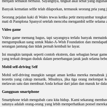
menjadi semakin berhasil. Sayangnya, tingkat akal sehat yang digu
Banyak kematian selfie telah dilaporkan, termasuk seorang pria yang 
Seorang pejalan kaki di Wales tewas ketika petir menyambar tongkat 
mati di Pamplona Spanyol setelah mencoba mengambil selfie selama a
Video game
Video game memang bagus, tapi sayangnya terlalu banyak memainka
mengumpulkan uang untuk Make-A-Wish Foundation dan mendapatkan 
serangan jantung dan tidak pernah kembali ke layar.
Ini mungkin tampak seperti contoh ekstrem, dan sebagian besar gamer 
yang terkait dengan duduk dalam penerbangan jarak jauh selama be
Mobil self-driving Self
Mobil self-driving mungkin sangat aman ketika mereka menabrak ja
teoretis yang cukup menarik. Misalnya, jika tiga orang melompa
melawan satu dan membuat Anda keluar dari jalan dan masuk ke dal
Gangguan smartphone
Smartphone telah mengubah cara kita hidup. Kami sekarang membawa 
satunya adalah orang-orang yang lebih memperhatikan ponsel merek