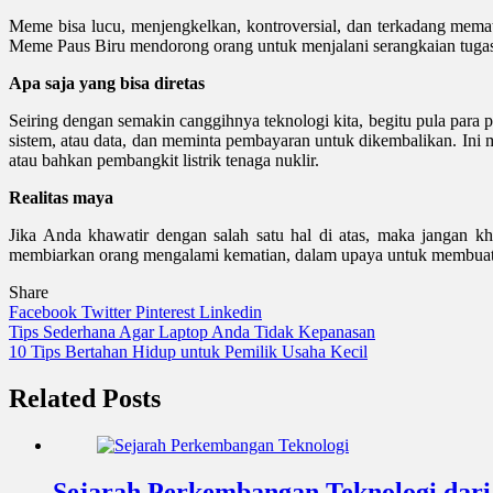
Meme bisa lucu, menjengkelkan, kontroversial, dan terkadang mema
Meme Paus Biru mendorong orang untuk menjalani serangkaian tugas 
Apa saja yang bisa diretas
Seiring dengan semakin canggihnya teknologi kita, begitu pula para
sistem, atau data, dan meminta pembayaran untuk dikembalikan. Ini
atau bahkan pembangkit listrik tenaga nuklir.
Realitas maya
Jika Anda khawatir dengan salah satu hal di atas, maka jangan kha
membiarkan orang mengalami kematian, dalam upaya untuk membuat p
Share
Facebook
Twitter
Pinterest
Linkedin
Navigasi
Tips Sederhana Agar Laptop Anda Tidak Kepanasan
10 Tips Bertahan Hidup untuk Pemilik Usaha Kecil
pos
Related Posts
Sejarah Perkembangan Teknologi dar