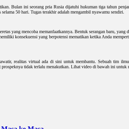
tikan. Bulan ini seorang pria Rusia dijatuhi hukuman tiga tahun pe
selama 50 hari. Tugas terakhir adalah mengambil nyawamu sendiri.
 peretas yang mencoba memanfaatkannya. Bentuk serangan baru, yang d
 memiliki konsekuensi yang berpotensi mematikan ketika Anda memper
watir, realitas virtual ada di sini untuk membantu. Sebuah tim ilm
rospeknya tidak terlalu menakutkan. Lihat video di bawah ini untuk
i Masa ke Masa