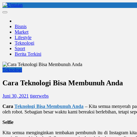
Skip
to
Untaian
untaian terkini
content
Bisnis
Market
Lifestyle
Teknologi
Sport
Berita Terkini
Teknologi
Cara Teknologi Bisa Membunuh Anda
Juni 30, 2021
tigerwebs
Cara
Teknologi Bisa Membunuh Anda
– Kita semua menyerah pad
oleh robot. Sebagian besar waktu kami bereaksi berlebihan, tetapi s
Selfie
Kita semua menginginkan tembakan pembunuh itu di Instagram kita, t