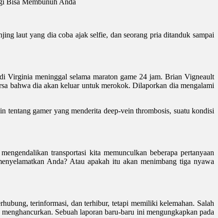
ologi Bisa Membunuh Anda
ing laut yang dia coba ajak selfie, dan seorang pria ditanduk sampai
i Virginia meninggal selama maraton game 24 jam. Brian Vigneault
sa bahwa dia akan keluar untuk merokok. Dilaporkan dia mengalami
lain tentang gamer yang menderita deep-vein thrombosis, suatu kondisi
g mengendalikan transportasi kita memunculkan beberapa pertanyaan
n menyelamatkan Anda? Atau apakah itu akan menimbang tiga nyawa
bung, terinformasi, dan terhibur, tetapi memiliki kelemahan. Salah
ng menghancurkan. Sebuah laporan baru-baru ini mengungkapkan pada