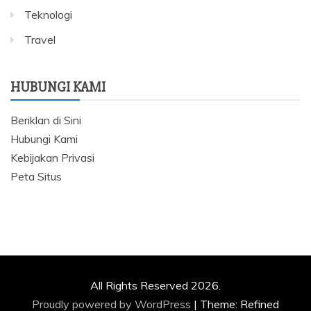
Teknologi
Travel
HUBUNGI KAMI
Beriklan di Sini
Hubungi Kami
Kebijakan Privasi
Peta Situs
All Rights Reserved 2026.
Proudly powered by WordPress
|
Theme: Refined