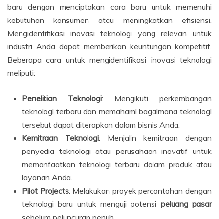
baru dengan menciptakan cara baru untuk memenuhi
kebutuhan konsumen atau meningkatkan efisiensi.
Mengidentifikasi inovasi teknologi yang relevan untuk
industri Anda dapat memberikan keuntungan kompetitif.
Beberapa cara untuk mengidentifikasi inovasi teknologi
meliputi:
Penelitian Teknologi
: Mengikuti perkembangan
teknologi terbaru dan memahami bagaimana teknologi
tersebut dapat diterapkan dalam bisnis Anda.
Kemitraan Teknologi
: Menjalin kemitraan dengan
penyedia teknologi atau perusahaan inovatif untuk
memanfaatkan teknologi terbaru dalam produk atau
layanan Anda.
Pilot Projects
: Melakukan proyek percontohan dengan
teknologi baru untuk menguji potensi
peluang pasar
sebelum peluncuran penuh.