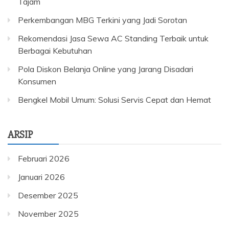
Tajam
Perkembangan MBG Terkini yang Jadi Sorotan
Rekomendasi Jasa Sewa AC Standing Terbaik untuk
Berbagai Kebutuhan
Pola Diskon Belanja Online yang Jarang Disadari
Konsumen
Bengkel Mobil Umum: Solusi Servis Cepat dan Hemat
ARSIP
Februari 2026
Januari 2026
Desember 2025
November 2025