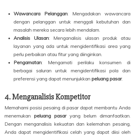
Wawancara Pelanggan
: Mengadakan wawancara
dengan pelanggan untuk menggali kebutuhan dan
masalah mereka secara lebih mendalam.
Analisis Ulasan
: Menganalisis ulasan produk atau
layanan yang ada untuk mengidentifikasi area yang
perlu perbaikan atau fitur yang diinginkan.
Pengamatan
: Mengamati perilaku konsumen di
berbagai saluran untuk mengidentifikasi pola dan
preferensi yang dapat menunjukkan
peluang pasar
.
4. Menganalisis Kompetitor
Memahami posisi pesaing di pasar dapat membantu Anda
menemukan
peluang pasar
yang belum dimanfaatkan.
Dengan menganalisis kekuatan dan kelemahan pesaing,
Anda dapat mengidentifikasi celah yang dapat diisi oleh