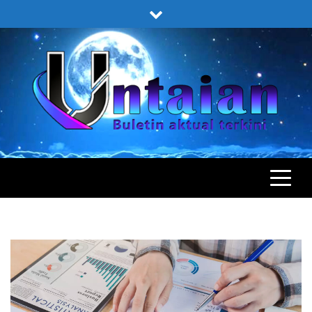
Skip
to
content
UNTAIAN
UNTAIAN TERKINI