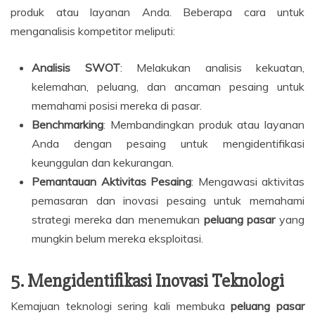
produk atau layanan Anda. Beberapa cara untuk
menganalisis kompetitor meliputi:
Analisis SWOT
: Melakukan analisis kekuatan,
kelemahan, peluang, dan ancaman pesaing untuk
memahami posisi mereka di pasar.
Benchmarking
: Membandingkan produk atau layanan
Anda dengan pesaing untuk mengidentifikasi
keunggulan dan kekurangan.
Pemantauan Aktivitas Pesaing
: Mengawasi aktivitas
pemasaran dan inovasi pesaing untuk memahami
strategi mereka dan menemukan
peluang pasar
yang
mungkin belum mereka eksploitasi.
5. Mengidentifikasi Inovasi Teknologi
Kemajuan teknologi sering kali membuka
peluang pasar