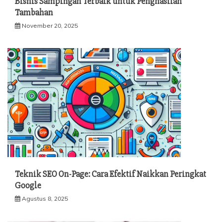
Bisnis Sampingan Terbaik untuk Penghasilan
Tambahan
November 20, 2025
Teknik SEO On-Page: Cara Efektif Naikkan Peringkat
Google
Agustus 8, 2025