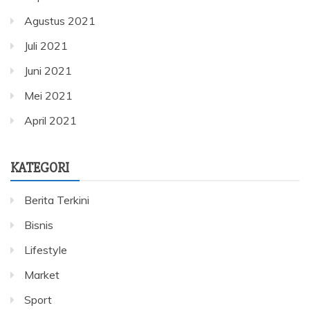
Agustus 2021
Juli 2021
Juni 2021
Mei 2021
April 2021
KATEGORI
Berita Terkini
Bisnis
Lifestyle
Market
Sport