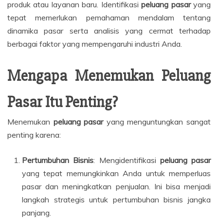
produk atau layanan baru. Identifikasi
peluang pasar
yang
tepat memerlukan pemahaman mendalam tentang
dinamika pasar serta analisis yang cermat terhadap
berbagai faktor yang mempengaruhi industri Anda.
Mengapa Menemukan Peluang
Pasar Itu Penting?
Menemukan
peluang pasar
yang menguntungkan sangat
penting karena:
Pertumbuhan Bisnis
: Mengidentifikasi
peluang pasar
yang tepat memungkinkan Anda untuk memperluas
pasar dan meningkatkan penjualan. Ini bisa menjadi
langkah strategis untuk pertumbuhan bisnis jangka
panjang.