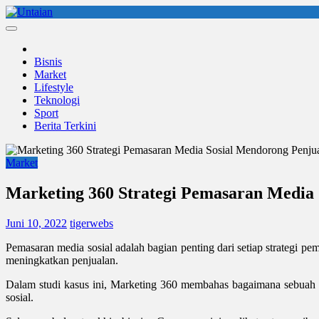
Skip
to
Untaian
untaian terkini
content
Bisnis
Market
Lifestyle
Teknologi
Sport
Berita Terkini
Market
Marketing 360 Strategi Pemasaran Media 
Juni 10, 2022
tigerwebs
Pemasaran media sosial adalah bagian penting dari setiap strategi
meningkatkan penjualan.
Dalam studi kasus ini, Marketing 360 membahas bagaimana sebuah 
sosial.