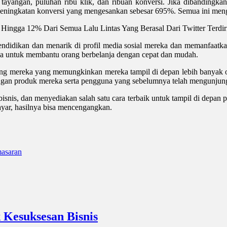
u tayangan, puluhan ribu klik, dan ribuan konversi. Jika dibandingk
n peningkatan konversi yang mengesankan sebesar 695%. Semua ini me
ngga 12% Dari Semua Lalu Lintas Yang Berasal Dari Twitter Terdiri
pendidikan dan menarik di profil media sosial mereka dan memanfaat
ya untuk membantu orang berbelanja dengan cepat dan mudah.
ng mereka yang memungkinkan mereka tampil di depan lebih banyak or
engan produk mereka serta pengguna yang sebelumnya telah mengunjung
k bisnis, dan menyediakan salah satu cara terbaik untuk tampil di depa
yar, hasilnya bisa mencengangkan.
masaran
 Kesuksesan Bisnis