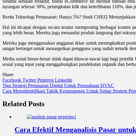
Selama sebulan terakhir, bisnis eCommerce ini melihat ratusan rib
tayangan sebesar 38%, peningkatan klik dan keterlibatan 116%, da
Berita Teknologi Pemasaran: Hanya 5%? Studi CHEQ Menunjukkan Hi
Hal ini dicapai dengan secara teratur memposting berbagai konten 
yang lebih besar. Mereka juga menandai produk langsung dari tokon
Mereka juga menggunakan anggaran iklan untuk meningkatkan posti
sangat bertarget untuk menargetkan pengguna yang sudah tertarik d
Media sosial benar-benar tidak dapat ditawar-tawar lagi bagi pemili
sosial yang tepat yang menggabungkan pendekatan organik dan berba
Share
Facebook
Twitter
Pinterest
Linkedin
Navigasi
Tiga Strategi Pemasaran Digital Untuk Perusahaan HVAC
Cara Mengidentifikasi Taktik Kemenangan Untuk Setiap Strategi Pe
pos
Related Posts
Cara Efektif Menganalisis Pasar untuk