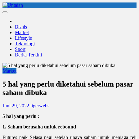
Skip
to
Untaian
untaian terkini
content
Bisnis
Market
Lifestyle
Teknologi
Sport
Berita Terkini
Market
5 hal yang perlu diketahui sebelum pasar
saham dibuka
Juni 29, 2022
tigerwebs
5 hal yang perlu :
1. Saham berusaha untuk rebound
Futures naik Selasa pagi setelah upaya saham untuk menjaga reli