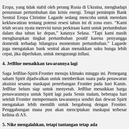
Eropa, yang tidak stabil oleh perang Rusia di Ukraina, menghadapi
penurunan pertumbuhan dan krisis energi. Tetapi pemimpin Bank
Sentral Eropa Christine Lagarde sedang mencoba untuk meredam
kekhawatiran tentang potensi resesi tahun ini di zona euro. “Kami
telah secara nyata merevisi turun perkiraan kami untuk pertumbuhan
dalam dua tahun ke depan,” katanya Selasa. “Tapi kami masih
mengharapkan tingkat pertumbuhan positif karena penyangga
domestik terhadap hilangnya momentum pertumbuhan.” Lagarde
juga mengatakan bank sentral akan menaikkan suku bunga lebih
cepat, jika diperlukan, untuk mengurangi inflasi.
4. JetBlue menaikkan tawarannya lagi
Saga JetBlue-Spirit-Frontier menuju klimaks minggu ini. Pemegang
saham Spirit dijadwalkan untuk memberikan suara pada penawaran
akuisisi sesama maskapai penerbangan Frontier pada hari Kamis.
JetBlue belum siap untuk menyerah. JetBlue menaikkan harga
penawarannya untuk Spirit lagi pada Senin malam, beberapa hari
setelah Frontier mempermanis tawarannya sendiri dan dewan Spirit
mengatakan lebih memilih untuk bergabung dengan Frontier.
Penggabungan mana pun akan menciptakan maskapai terbesar
kelima di AS.
5. Nike mengalahkan, tetapi tantangan tetap ada