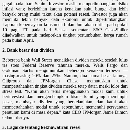
gagal pada hari Senin. Investor masih mempertimbangkan risiko
inflasi yang berlebihan karena kenaikan suku bunga dan lebih
banyak orang mulai takut akan potensi resesi. Investor juga akan
memiliki lebih banyak data ekonomi untuk dipertimbangkan.
Laporan kepercayaan konsumen bulan Juni akan dirilis pada pukul
10 pagi ET pada hari Selasa, sementara S&P Case-Shiller
dijadwalkan untuk melaporkan tingkat pertumbuhan harga rumah
pada bulan April.
2. Bank besar dan dividen
Beberapa bank Wall Street menaikkan dividen mereka setelah lulus
tes stres Federal Reserve tahunan mereka. Wells Fargo dan
Goldman Sachs mengumumkan beberapa kenaikan terbesar —
masing-masing 20% dan 25%. Namun, dua nama besar lainnya,
Citigroup dan JPMorgan Chase, memutuskan untuk
mempertahankan tingkat dividen mereka tetap datar, meski lolos dari
stress test. “Kami akan terus menggunakan modal kami untuk
berinvestasi dan mengembangkan bisnis kami yang memimpin
pasar, membayar dividen yang berkelanjutan, dan kami akan
mempertahankan modal untuk sepenuhnya memenuhi persyaratan
peraturan kami di masa depan,” kata CEO JPMorgan Jamie Dimon
dalam rilisnya.
3. Lagarde tentang kekhawatiran resesi