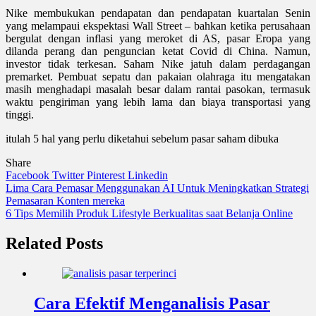
Nike membukukan pendapatan dan pendapatan kuartalan Senin
yang melampaui ekspektasi Wall Street – bahkan ketika perusahaan
bergulat dengan inflasi yang meroket di AS, pasar Eropa yang
dilanda perang dan penguncian ketat Covid di China. Namun,
investor tidak terkesan. Saham Nike jatuh dalam perdagangan
premarket. Pembuat sepatu dan pakaian olahraga itu mengatakan
masih menghadapi masalah besar dalam rantai pasokan, termasuk
waktu pengiriman yang lebih lama dan biaya transportasi yang
tinggi.
itulah 5 hal yang perlu diketahui sebelum pasar saham dibuka
Share
Facebook
Twitter
Pinterest
Linkedin
Navigasi
Lima Cara Pemasar Menggunakan AI Untuk Meningkatkan Strategi
Pemasaran Konten mereka
pos
6 Tips Memilih Produk Lifestyle Berkualitas saat Belanja Online
Related Posts
Cara Efektif Menganalisis Pasar