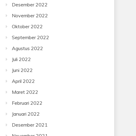
Desember 2022
November 2022
Oktober 2022
September 2022
Agustus 2022
Juli 2022
Juni 2022
April 2022
Maret 2022
Februari 2022
Januari 2022
Desember 2021
November 2021