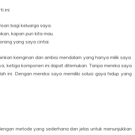
i ini:
isan bagi keluarga saya.
nkan, kapan pun kita mau.
rang yang saya cintai.
minkan keinginan dan ambisi mendalam yang hanya milik saya.
saya, ketiga komponen ini dapat ditemukan. Tanpa mereka saya
lah ini. Dengan mereka saya memiliki solusi gaya hidup yang
at dengan metode yang sederhana dan jelas untuk menunjukkan