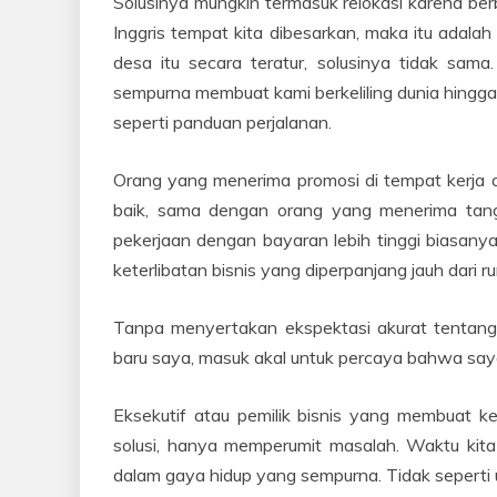
Solusinya mungkin termasuk relokasi karena berba
Inggris tempat kita dibesarkan, maka itu adalah 
desa itu secara teratur, solusinya tidak sam
sempurna membuat kami berkeliling dunia hingga ak
seperti panduan perjalanan.
Orang yang menerima promosi di tempat kerja a
baik, sama dengan orang yang menerima tan
pekerjaan dengan bayaran lebih tinggi biasany
keterlibatan bisnis yang diperpanjang jauh dari 
Tanpa menyertakan ekspektasi akurat tentan
baru saya, masuk akal untuk percaya bahwa saya
Eksekutif atau pemilik bisnis yang membuat 
solusi, hanya memperumit masalah. Waktu kita
dalam gaya hidup yang sempurna. Tidak seperti u