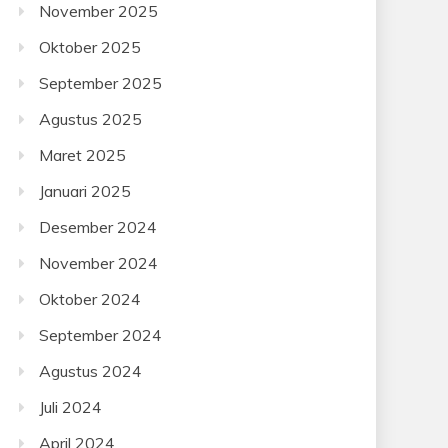
November 2025
Oktober 2025
September 2025
Agustus 2025
Maret 2025
Januari 2025
Desember 2024
November 2024
Oktober 2024
September 2024
Agustus 2024
Juli 2024
April 2024