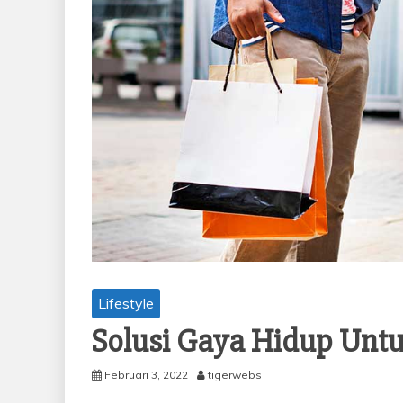
Lifestyle
Solusi Gaya Hidup Unt
Februari 3, 2022
tigerwebs