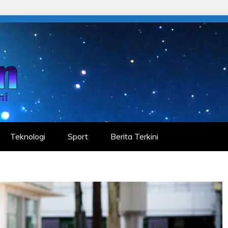
Teknologi
Sport
Berita Terkini