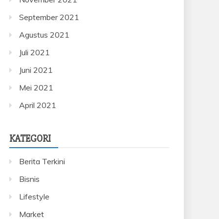
September 2021
Agustus 2021
Juli 2021
Juni 2021
Mei 2021
April 2021
KATEGORI
Berita Terkini
Bisnis
Lifestyle
Market