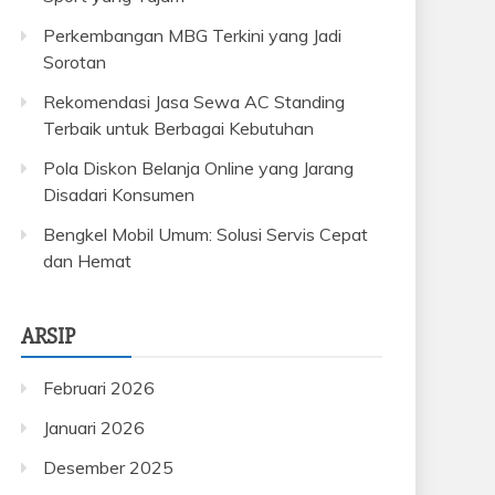
Perkembangan MBG Terkini yang Jadi
Sorotan
Rekomendasi Jasa Sewa AC Standing
Terbaik untuk Berbagai Kebutuhan
Pola Diskon Belanja Online yang Jarang
Disadari Konsumen
Bengkel Mobil Umum: Solusi Servis Cepat
dan Hemat
ARSIP
Februari 2026
Januari 2026
Desember 2025