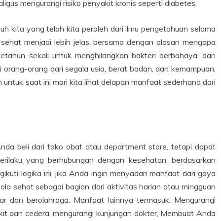
igus mengurangi risiko penyakit kronis seperti diabetes.
kita yang telah kita peroleh dari ilmu pengetahuan selama
 sehat menjadi lebih jelas, bersama dengan alasan mengapa
setahun sekali untuk menghilangkan bakteri berbahaya, dan
gi orang-orang dari segala usia, berat badan, dan kemampuan,
untuk saat ini mari kita lihat delapan manfaat sederhana dari
a beli dari toko obat atau department store, tetapi dapat
perilaku yang berhubungan dengan kesehatan, berdasarkan
gikuti logika ini, jika Anda ingin menyadari manfaat dari gaya
la sehat sebagai bagian dari aktivitas harian atau mingguan
r dan berolahraga. Manfaat lainnya termasuk: Mengurangi
it dan cedera, mengurangi kunjungan dokter, Membuat Anda