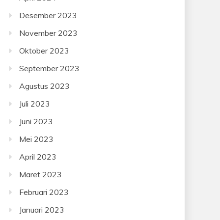
Desember 2023
November 2023
Oktober 2023
September 2023
Agustus 2023
Juli 2023
Juni 2023
Mei 2023
April 2023
Maret 2023
Februari 2023
Januari 2023