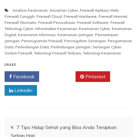
Analisis Keamanan
,
Ancaman Cyber
,
Firewall Aplikasi Web
,
Firewall Canggih
,
Firewall Cloud
,
Firewall Hardware
,
Firewall Internet
,
Firewall Otomatis
,
Firewall Perusahaan
,
Firewall Software
,
Firewall
Teknologi Cyber
,
Infrastruktur Keamanan
,
Keamanan Cyber
,
Keamanan
Digital
,
Keamanan Informasi
,
Keamanan Jaringan
,
Pemantauan
Jaringan
,
Pemrograman Firewall
,
Pencegahan Serangan
,
Pengamanan
Data
,
Perlindungan Data
,
Perlindungan Jaringan
,
Serangan Cyber
,
Sistem Firewall
,
Teknologi Firewall Terbaru
,
Teknologi Keamanan
SHARE
Facebook
Twitter
Pinterest
Linkedin
Navigasi
7 Tips Hidup Sehat yang Bisa Anda Terapkan
Setiap Hari