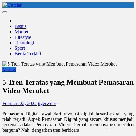
Skip
to
Untaian
untaian terkini
content
Bisnis
Market
Lifestyle
Teknologi
Sport
Berita Terkini
Market
5 Tren Teratas yang Membuat Pemasaran
Video Meroket
Februari 22, 2022
tigerwebs
Pemasaran Digital, awal dari revolusi digital besar-besaran yang
telah terjadi. Aspek Pemasaran Digital yang secara khusus menjadi
terkenal adalah Pemasaran Video. Pernah membayangkan video
berguna? Nah, dengarkan tren berbicara.