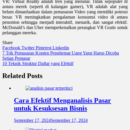
VR: Virtual Reality adalah tren yang menular. Tidak sepopuler di
antara merek (seperti di kalangan gamer), VR adalah alat yang
belum dimanfaatkan dalam pemasaran Video yang memiliki potensi
besar. VR meningkatkan pengalaman konsumsi video di antara
penonton sehingga menjadi interaktif, menarik, dan sangat efektif.
McDonald’s dan Uber memperkenalkan perangkat VR Gratis untuk
pelanggan mereka.
Share
Facebook
Twitter
Pinterest
Linkedin
Navigasi
7 Trik Pemasaran Konten Penghemat Uang Yang Harus Dicoba
Setiap Pemasar
pos
10 Teknik Struktur Daftar yang Efektif
Related Posts
Cara Efektif Menganalisis Pasar
untuk Kesuksesan Bisnis
September 17, 2024
September 17, 2024