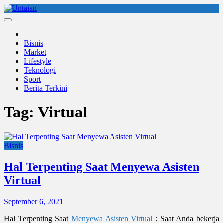
Skip
to
Untaian
untaian terkini
content
Bisnis
Market
Lifestyle
Teknologi
Sport
Berita Terkini
Tag:
Virtual
Bisnis
Hal Terpenting Saat Menyewa Asisten
Virtual
September 6, 2021
Hal Terpenting Saat
Menyewa Asisten Virtual
: Saat Anda bekerja