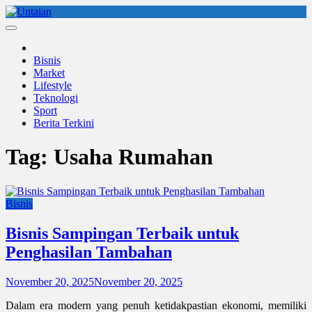
Skip
to
Untaian
untaian terkini
content
Bisnis
Market
Lifestyle
Teknologi
Sport
Berita Terkini
Tag:
Usaha Rumahan
Bisnis
Bisnis Sampingan Terbaik untuk
Penghasilan Tambahan
November 20, 2025
November 20, 2025
Dalam era modern yang penuh ketidakpastian ekonomi, memiliki