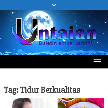
Skip
to
content
UNTAIAN
UNTAIAN TERKINI
Tag:
Tidur Berkualitas