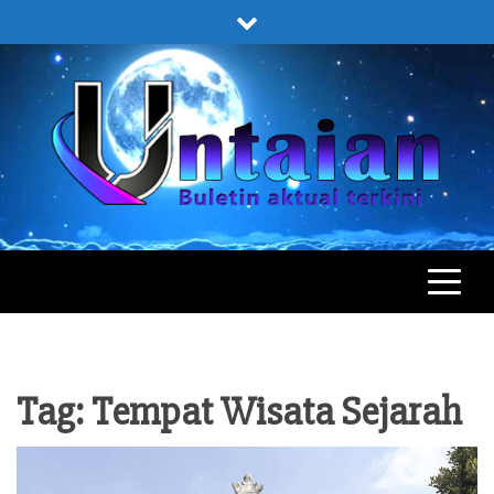
Skip
to
content
UNTAIAN
UNTAIAN TERKINI
Tag:
Tempat Wisata Sejarah