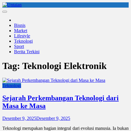
Skip
to
Untaian
untaian terkini
content
Bisnis
Market
Lifestyle
Teknologi
Sport
Berita Terkini
Tag:
Teknologi Elektronik
Teknologi
Sejarah Perkembangan Teknologi dari
Masa ke Masa
Desember 9, 2025
Desember 9, 2025
Teknologi merupakan bagian integral dari evolusi manusia. Ia bukan