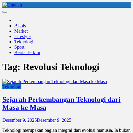
Skip
to
Untaian
untaian terkini
content
Bisnis
Market
Lifestyle
Teknologi
Sport
Berita Terkini
Tag:
Revolusi Teknologi
Teknologi
Sejarah Perkembangan Teknologi dari
Masa ke Masa
Desember 9, 2025
Desember 9, 2025
Teknologi merupakan bagian integral dari evolusi manusia. Ia bukan