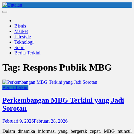
Skip
to
Untaian
untaian terkini
content
Bisnis
Market
Lifestyle
Teknologi
Sport
Berita Terkini
Tag:
Respons Publik MBG
Berita Terkini
Perkembangan MBG Terkini yang Jadi
Sorotan
Februari 9, 2026
Februari 28, 2026
Dalam dinamika informasi yang bergerak cepat, MBG muncul