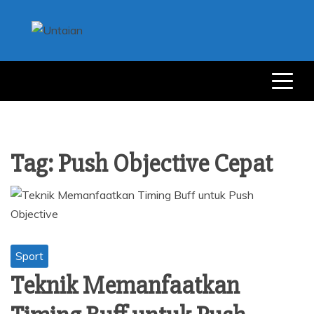
Skip
to
content
UNTAIAN
UNTAIAN TERKINI
Tag:
Push Objective Cepat
Sport
Teknik Memanfaatkan