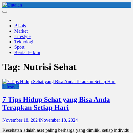
Skip
to
Untaian
untaian terkini
content
Bisnis
Market
Lifestyle
Teknologi
Sport
Berita Terkini
Tag:
Nutrisi Sehat
Lifestyle
7 Tips Hidup Sehat yang Bisa Anda
Terapkan Setiap Hari
November 18, 2024
November 18, 2024
Kesehatan adalah aset paling berharga yang dimiliki setiap individu.