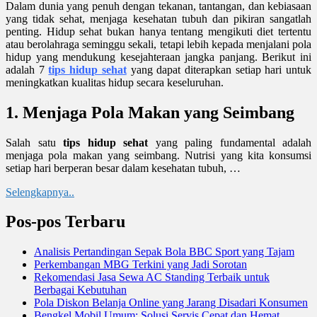
Dalam dunia yang penuh dengan tekanan, tantangan, dan kebiasaan
yang tidak sehat, menjaga kesehatan tubuh dan pikiran sangatlah
penting. Hidup sehat bukan hanya tentang mengikuti diet tertentu
atau berolahraga seminggu sekali, tetapi lebih kepada menjalani pola
hidup yang mendukung kesejahteraan jangka panjang. Berikut ini
adalah 7
tips hidup sehat
yang dapat diterapkan setiap hari untuk
meningkatkan kualitas hidup secara keseluruhan.
1. Menjaga Pola Makan yang Seimbang
Salah satu
tips hidup sehat
yang paling fundamental adalah
menjaga pola makan yang seimbang. Nutrisi yang kita konsumsi
setiap hari berperan besar dalam kesehatan tubuh, …
Selengkapnya..
Pos-pos Terbaru
Analisis Pertandingan Sepak Bola BBC Sport yang Tajam
Perkembangan MBG Terkini yang Jadi Sorotan
Rekomendasi Jasa Sewa AC Standing Terbaik untuk
Berbagai Kebutuhan
Pola Diskon Belanja Online yang Jarang Disadari Konsumen
Bengkel Mobil Umum: Solusi Servis Cepat dan Hemat