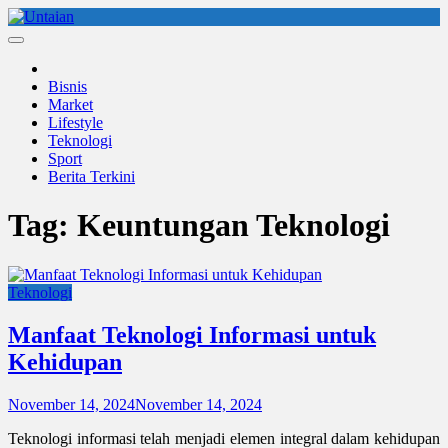
Skip
to
Untaian
untaian terkini
content
Bisnis
Market
Lifestyle
Teknologi
Sport
Berita Terkini
Tag:
Keuntungan Teknologi
Teknologi
Manfaat Teknologi Informasi untuk
Kehidupan
November 14, 2024
November 14, 2024
Teknologi informasi telah menjadi elemen integral dalam kehidupan