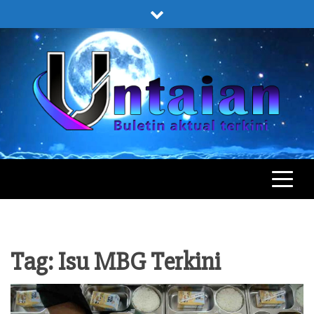
Skip
to
content
UNTAIAN
UNTAIAN TERKINI
Tag:
Isu MBG Terkini