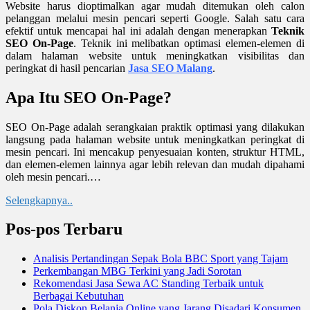
Website harus dioptimalkan agar mudah ditemukan oleh calon
pelanggan melalui mesin pencari seperti Google.
Salah satu cara
efektif untuk mencapai hal ini adalah dengan menerapkan
Teknik
SEO On-Page
.
Teknik ini melibatkan optimasi elemen-elemen di
dalam halaman website untuk meningkatkan visibilitas dan
peringkat di hasil pencarian
Jasa SEO Malang
.
Apa Itu SEO On-Page?
SEO On-Page adalah serangkaian praktik optimasi yang dilakukan
langsung pada halaman website untuk meningkatkan peringkat di
mesin pencari.
Ini mencakup penyesuaian konten, struktur HTML,
dan elemen-elemen lainnya agar lebih relevan dan mudah dipahami
oleh mesin pencari.
…
Selengkapnya..
Pos-pos Terbaru
Analisis Pertandingan Sepak Bola BBC Sport yang Tajam
Perkembangan MBG Terkini yang Jadi Sorotan
Rekomendasi Jasa Sewa AC Standing Terbaik untuk
Berbagai Kebutuhan
Pola Diskon Belanja Online yang Jarang Disadari Konsumen