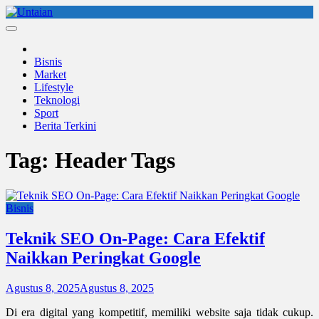
Skip
to
Untaian
untaian terkini
content
Bisnis
Market
Lifestyle
Teknologi
Sport
Berita Terkini
Tag:
Header Tags
Bisnis
Teknik SEO On-Page: Cara Efektif
Naikkan Peringkat Google
Agustus 8, 2025
Agustus 8, 2025
Di era digital yang kompetitif, memiliki website saja tidak cukup.