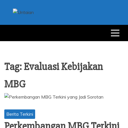
Skip
to
content
UNTAIAN
UNTAIAN TERKINI
Tag:
Evaluasi Kebijakan
MBG
Berita Terkini
Perkembangan MBG Terkini