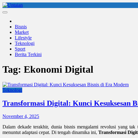
Skip
to
Untaian
untaian terkini
content
Bisnis
Market
Lifestyle
Teknologi
Sport
Berita Terkini
Tag:
Ekonomi Digital
Teknologi
Transformasi Digital: Kunci Kesuksesan B
November 4, 2025
Dalam dekade terakhir, dunia bisnis mengalami revolusi yang tak
menuntut adaptasi cepat. Di tengah dinamika ini,
Transformasi Digit