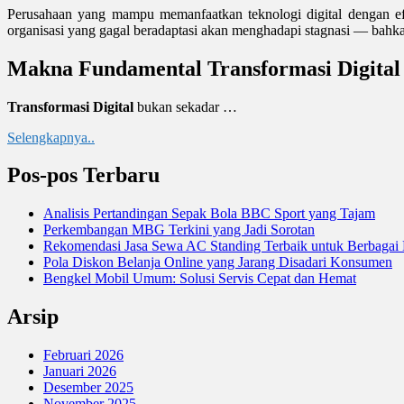
Perusahaan yang mampu memanfaatkan teknologi digital dengan efe
organisasi yang gagal beradaptasi akan menghadapi stagnasi — bahk
Makna Fundamental Transformasi Digital
Transformasi Digital
bukan sekadar …
Selengkapnya..
Pos-pos Terbaru
Analisis Pertandingan Sepak Bola BBC Sport yang Tajam
Perkembangan MBG Terkini yang Jadi Sorotan
Rekomendasi Jasa Sewa AC Standing Terbaik untuk Berbagai
Pola Diskon Belanja Online yang Jarang Disadari Konsumen
Bengkel Mobil Umum: Solusi Servis Cepat dan Hemat
Arsip
Februari 2026
Januari 2026
Desember 2025
November 2025