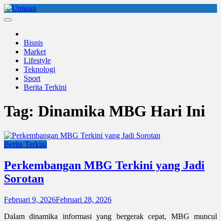
Skip
to
Untaian
untaian terkini
content
Bisnis
Market
Lifestyle
Teknologi
Sport
Berita Terkini
Tag:
Dinamika MBG Hari Ini
Berita Terkini
Perkembangan MBG Terkini yang Jadi
Sorotan
Februari 9, 2026
Februari 28, 2026
Dalam dinamika informasi yang bergerak cepat, MBG muncul