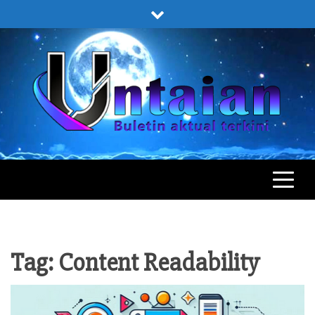
Skip
to
content
UNTAIAN
UNTAIAN TERKINI
Tag:
Content Readability