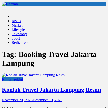
Skip
to
Untaian
untaian terkini
content
Bisnis
Market
Lifestyle
Teknologi
Sport
Berita Terkini
Tag:
Booking Travel Jakarta
Lampung
Berita Terkini
Kontak Travel Jakarta Lampung Resmi
November 20, 2025
Desember 19, 2025