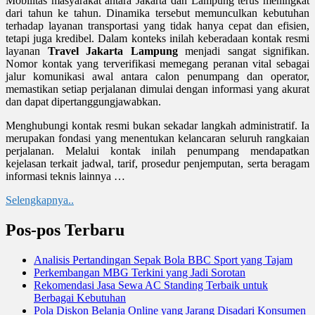
Mobilitas masyarakat antara Jakarta dan Lampung terus meningkat
dari tahun ke tahun. Dinamika tersebut memunculkan kebutuhan
terhadap layanan transportasi yang tidak hanya cepat dan efisien,
tetapi juga kredibel. Dalam konteks inilah keberadaan kontak resmi
layanan
Travel Jakarta Lampung
menjadi sangat signifikan.
Nomor kontak yang terverifikasi memegang peranan vital sebagai
jalur komunikasi awal antara calon penumpang dan operator,
memastikan setiap perjalanan dimulai dengan informasi yang akurat
dan dapat dipertanggungjawabkan.
Menghubungi kontak resmi bukan sekadar langkah administratif. Ia
merupakan fondasi yang menentukan kelancaran seluruh rangkaian
perjalanan. Melalui kontak inilah penumpang mendapatkan
kejelasan terkait jadwal, tarif, prosedur penjemputan, serta beragam
informasi teknis lainnya …
Selengkapnya..
Pos-pos Terbaru
Analisis Pertandingan Sepak Bola BBC Sport yang Tajam
Perkembangan MBG Terkini yang Jadi Sorotan
Rekomendasi Jasa Sewa AC Standing Terbaik untuk
Berbagai Kebutuhan
Pola Diskon Belanja Online yang Jarang Disadari Konsumen