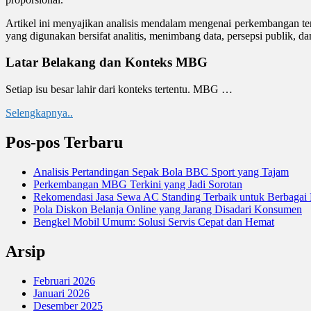
Artikel ini menyajikan analisis mendalam mengenai perkembangan t
yang digunakan bersifat analitis, menimbang data, persepsi publik, d
Latar Belakang dan Konteks MBG
Setiap isu besar lahir dari konteks tertentu. MBG …
Selengkapnya..
Pos-pos Terbaru
Analisis Pertandingan Sepak Bola BBC Sport yang Tajam
Perkembangan MBG Terkini yang Jadi Sorotan
Rekomendasi Jasa Sewa AC Standing Terbaik untuk Berbagai
Pola Diskon Belanja Online yang Jarang Disadari Konsumen
Bengkel Mobil Umum: Solusi Servis Cepat dan Hemat
Arsip
Februari 2026
Januari 2026
Desember 2025