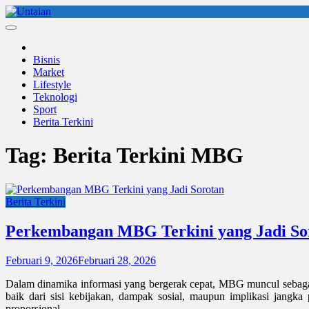
Skip
to
Untaian
untaian terkini
content
Bisnis
Market
Lifestyle
Teknologi
Sport
Berita Terkini
Tag:
Berita Terkini MBG
Berita Terkini
Perkembangan MBG Terkini yang Jadi So
Februari 9, 2026
Februari 28, 2026
Dalam dinamika informasi yang bergerak cepat, MBG muncul sebagai 
baik dari sisi kebijakan, dampak sosial, maupun implikasi jangka
proporsional.