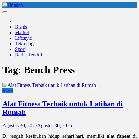
Skip
to
Untaian
untaian terkini
content
Bisnis
Market
Lifestyle
Teknologi
Sport
Berita Terkini
Tag:
Bench Press
Sport
Alat Fitness Terbaik untuk Latihan di
Rumah
Agustus 30, 2025
Agustus 30, 2025
Di tengah kesibukan hidup sehari-hari, memiliki
alat fitness
di