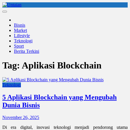
Skip
to
Untaian
untaian terkini
content
Bisnis
Market
Lifestyle
Teknologi
Sport
Berita Terkini
Tag:
Aplikasi Blockchain
Teknologi
5 Aplikasi Blockchain yang Mengubah
Dunia Bisnis
November 26, 2025
Di era digital, inovasi teknologi menjadi pendorong utama