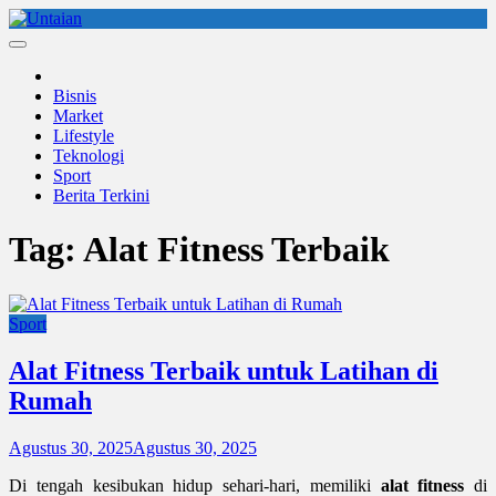
Skip
to
Untaian
untaian terkini
content
Bisnis
Market
Lifestyle
Teknologi
Sport
Berita Terkini
Tag:
Alat Fitness Terbaik
Sport
Alat Fitness Terbaik untuk Latihan di
Rumah
Agustus 30, 2025
Agustus 30, 2025
Di tengah kesibukan hidup sehari-hari, memiliki
alat fitness
di